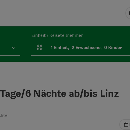
Einheit / Reiseteilnehmer
1
Einheit
,
2
Erwachsene
,
0
Kinder
Einheitenanzahl und Personenfelder
 Tage/6 Nächte ab/bis Linz
chte