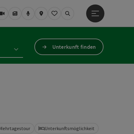
Hauptmenü öffne
Webcams
Magazin/Blog
Podcast
Karte
Mein Merkzettel
Suchen
Unterkunft finden
Mehrtagestour
Unterkunftsmöglichkeit