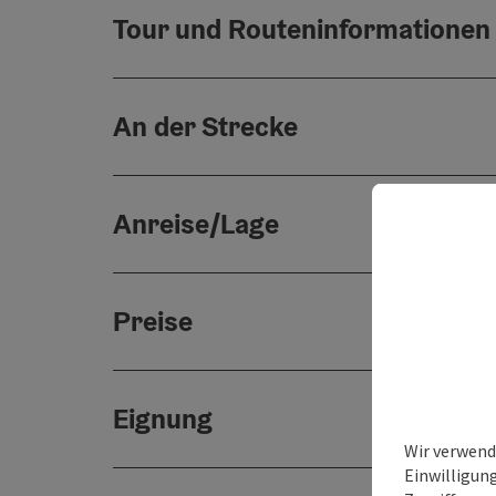
Tour und Routeninformationen
An der Strecke
Anreise/Lage
Preise
Eignung
Wir verwend
Einwilligun