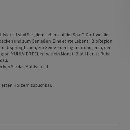
lviertel sind Sie „dem Leben auf der Spur“. Dort wo die
tdecken und zum Genießen. Eine echte Lebens, BioRegion
um Ursprünglichen, zur Seele – der eigenen und jener, der
gion MÜHLVIERTEL ist wie ein Monet-Bild. Hier ist Ruhe
dau.
cken Sie das Mühlviertel.
ierten Hölzern zubuchbar. ...