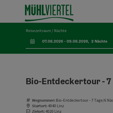
Accesskey
Accesskey
Accesskey
Accesskey
Accesskey
Accesskey
Accesskey
Accesskey
Zum Inhalt
Zur Navigation
Zum Seitenanfang
Zur Kontaktseite
Zur Suche
Zum Impressum
Zu den Hinweisen zur Bedienung der Website
Zur Startseite
[4]
[0]
[7]
[1]
[5]
[3]
[2]
[6]
Reisezeitraum / Nächte
07.08.2026
-
09.08.2026
,
2
Nächte
An- und Abreisefelder
Bio-Entdeckertour - 7
Wegnummer:
Bio-Entdeckertour - 7 Tage/6 Nä
Startort:
4040 Linz
Zielort:
4020 Linz