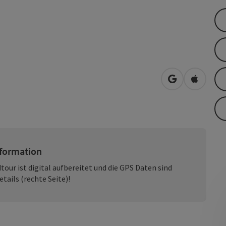
in Google Map
in Apple
formation
our ist digital aufbereitet und die GPS Daten sind
tails (rechte Seite)!