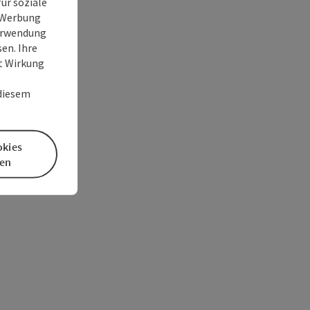
ür soziale
e Werbung
Verwendung
en. Ihre
it Wirkung
 diesem
okies
en