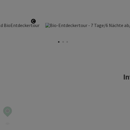
fnen
Copyright öffnen
In