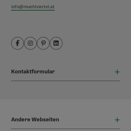
info@muehlviertel.at
Facebook
Instagram
Pinterest
LinkedIn
Kontaktformular
Konta
Andere Webseiten
Ande