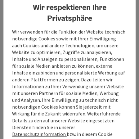
Wir respektieren Ihre
Privatsphäre
Barrierefreiheit
Wir verwenden für die Funktion der Website technisch
Mehr Entdecken
notwendige Cookies sowie mit Ihrer Einwilligung
auch Cookies und andere Technologien, um unsere
Website zu optimieren, Zugriffe zu analysieren,
Inhalte und Anzeigen zu personalisieren, Funktionen
für soziale Medien anbieten zu können, externe
Inhalte einzubinden und personalisierte Werbung auf
Beitrag merken
Beitrag drucken
anderen Plattformen zu zeigen. Dazu teilen wir
Informationen zu Ihrer Verwendung unserer Website
zum Merkzettel
In der Nähe
mit unseren Partnern für soziale Medien, Werbung
und Analysen. Ihre Einwilligung zu technisch nicht
PDF erstellen
notwendigen Cookies können Sie jederzeit mit
Wirkung für die Zukunft widerrufen. Weiterführende
Details zu den auf unserer Website eingesetzten
powered by
TOURDATA
Änderung vorschlagen
Diensten finden Sie in unserer
Datenschutzinformation
bzw. in diesem Cookie