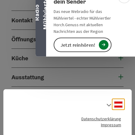
l
dein Sender
R
a
d
i
o
M
ü
h
l
v
i
e
r
t
e
Das neue Webradio für das
Mühlviertel - echter Mühlviertler
Kontakt
Horch.Genuss mit aktuellen
Nachrichten aus der Region
Öffnungszeiten
Jetzt reinhören!
Küche
Ausstattung
Preise
Deuts
Sprach
Anreise/Lage
Datenschutzerklärung
Impressum
Eignung