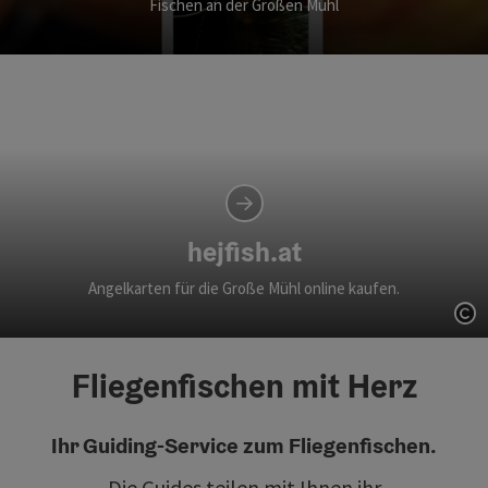
Fischen an der Großen Mühl
hejfish.at
Angelkarten für die Große Mühl online kaufen.
Co
Fliegenfischen mit Herz
Ihr Guiding-Service zum Fliegenfischen.
Die Guides teilen mit Ihnen ihr