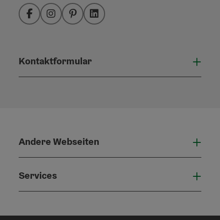
Facebook
Instagram
Pinterest
LinkedIn
Kontaktformular
Konta
Andere Webseiten
Ande
Services
Serv