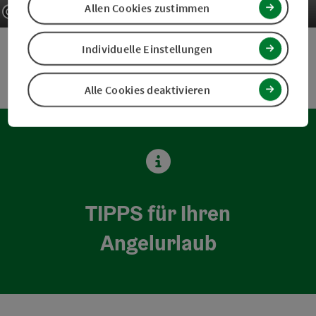
Allen Cookies zustimmen
Copyright öffnen
Copyrig
vorheriges Element
nächste
Individuelle Einstellungen
Alle Cookies deaktivieren
TIPPS für Ihren
Angelurlaub