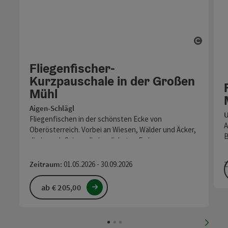
Copyr
Fliegenfischer-
Kurzpauschale in der Großen
Mühl
Aigen-Schlägl
U
Fliegenfischen in der schönsten Ecke von
A
Oberösterreich. Vorbei an Wiesen, Wälder und Äcker,
B
die je nach Saison die herrlichsten Farben…
Z
Zeitraum:
01.05.2026 - 30.09.2026
ab € 205,00
nächs