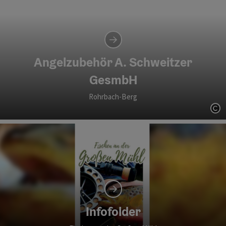
Angelzubehör A. Schweitzer
GesmbH
Rohrbach-Berg
Co
Infofolder