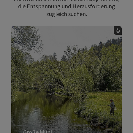
die Entspannung und Herausforderung
zugleich suchen.
Große Mühl
Fliegenstrecke
Die Fliegenstrecke in der Großen Mühl
mit einer Breite von
4,5 km
erstreckt sich über
. Sie verläuft von den Bruckhäuseln in
10–25 m
bei
Stangler Brücke
bis zur
Aigen-Schlägl
. Den genauen Streckenverlauf
Ulrichsberg
finden Sie im aktuellen Folder.
Fangbeschränkungen:
Pro Tag dürfen maximal 2 Fische
entnommen werden.
Bachforellen und Äschen sind ganzjährig
Große Mühl