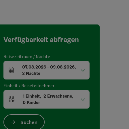
Verfügbarkeit abfragen
Reisezeitraum / Nächte
07.08.2026
-
09.08.2026
,
An- und Abreisefelder
2
Nächte
Einheit / Reiseteilnehmer
1
Einheit
,
2
Erwachsene
,
Einheitenanzahl und Personenfelder
0
Kinder
Suchen