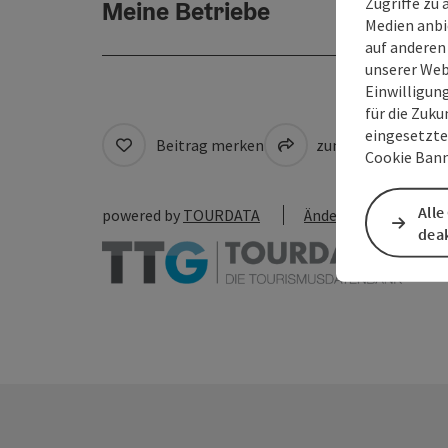
Zugriffe zu 
Meine Betriebe
Medien anbi
auf anderen
unserer Web
Einwilligun
für die Zuku
eingesetzte
Beitrag merken
zum Merkzettel
Cookie Bann
Alle
powered by
TOURDATA
Änderung vorschlag
deak