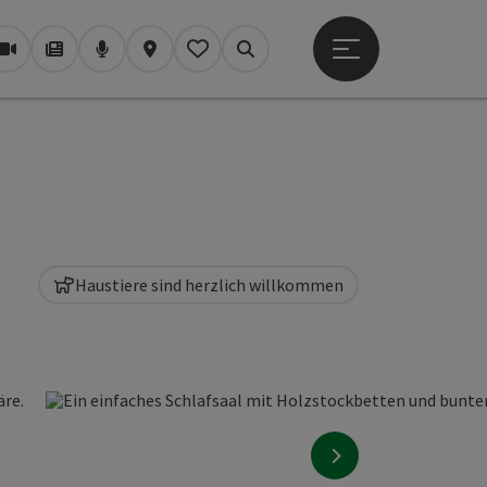
Hauptmenü öffne
Webcams
Magazin/Blog
Podcast
Karte
Mein Merkzettel
Suchen
Haustiere sind herzlich willkommen
nächstes Element