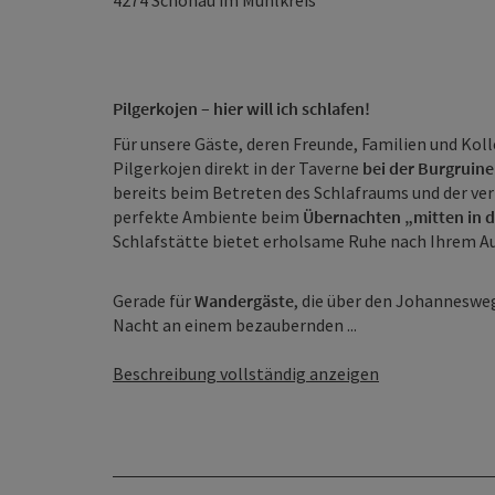
4274
Schönau im Mühlkreis
Pilgerkojen – hier will ich schlafen!
Für unsere Gäste, deren Freunde, Familien und Kol
Pilgerkojen direkt in der Taverne
bei der Burgruin
bereits beim Betreten des Schlafraums und der ve
perfekte Ambiente beim
Übernachten „mitten in d
Schlafstätte bietet erholsame Ruhe nach Ihrem Au
Gerade für
Wandergäste
, die über den Johanneswe
Nacht an einem bezaubernden ...
Beschreibung vollständig anzeigen