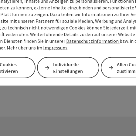
analysieren, Inhalte und Anzeigen zu personalisieren, Funktionen f
eten zu können, externe Inhalte einzubinden und personalisiert
 Plattformen zu zeigen. Dazu teilen wir Informationen zu Ihrer 
site mit unseren Partnern für soziale Medien, Werbung und Analys
g zu technisch nicht notwendigen Cookies können Sie jederzeit m
nft widerrufen. Weiterführende Details zu den auf unserer Website
n Diensten finden Sie in unserer
Datenschutzinformation
bzw. in
PDF erstellen
Beitrag drucken
In der Nähe
er. Mehr über uns im
Impressum
.
 Cookies
Individuelle
Allen Co
en
tivieren
Einstellungen
zustimm