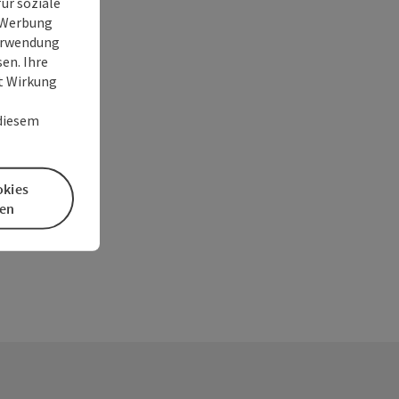
ür soziale
e Werbung
Verwendung
en. Ihre
it Wirkung
 diesem
okies
en