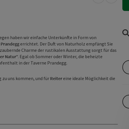
in Google Map
in Apple
legen haben wir einfache Unterkünfte in Form von
e Prandegg
errichtet. Der Duft von Naturholz empfängt Sie
rzaubernde Charme der rustikalen Ausstattung sorgt für das
er Natur
“. Egal ob Sommer oder Winter, die beheizte
fenthalt in der Taverne Prandegg.
g zu uns kommen, und für
Reiter
eine ideale Möglichkeit die