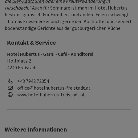
die
Bier-Radtouren
oder eine Kräuterwanderung in
Hirschbach.“
Auch für Seminare ist man im Hotel Hubertus
bestens gerüstet. Für Familien- und andere Feiern schwingt
Thomas Friesenecker auch gerne den Kochlöffel und serviert
bodenständige Gerichte aus der gutbürgerlichen Küche.
Kontakt & Service
Hotel Hubertus - Garni - Café - Konditorei
Höllplatz 2
4240 Freistadt
Telefon
+43 7942 72354
E-Mail:
office@hotelhubertus-freistadt.at
Web:
www.hotelhubertus-freistadt.at
Weitere Informationen