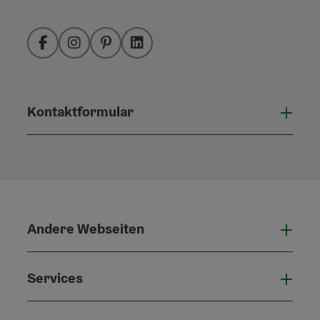
Facebook
Instagram
Pinterest
LinkedIn
Kontaktformular
Konta
Andere Webseiten
Ande
Services
Serv