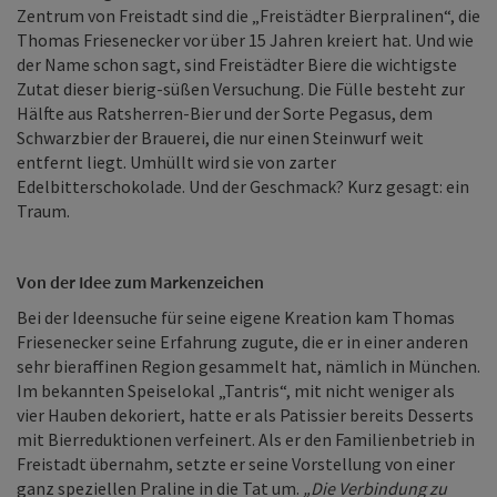
Zentrum von Freistadt sind die „Freistädter Bierpralinen“, die
Thomas Friesenecker vor über 15 Jahren kreiert hat. Und wie
der Name schon sagt, sind Freistädter Biere die wichtigste
Zutat dieser bierig-süßen Versuchung. Die Fülle besteht zur
Hälfte aus Ratsherren-Bier und der Sorte Pegasus, dem
Schwarzbier der Brauerei, die nur einen Steinwurf weit
entfernt liegt. Umhüllt wird sie von zarter
Edelbitterschokolade. Und der Geschmack? Kurz gesagt: ein
Traum.
Von der Idee zum Markenzeichen
Bei der Ideensuche für seine eigene Kreation kam Thomas
Friesenecker seine Erfahrung zugute, die er in einer anderen
sehr bieraffinen Region gesammelt hat, nämlich in München.
Im bekannten Speiselokal „Tantris“, mit nicht weniger als
vier Hauben dekoriert, hatte er als Patissier bereits Desserts
mit Bierreduktionen verfeinert. Als er den Familienbetrieb in
Freistadt übernahm, setzte er seine Vorstellung von einer
ganz speziellen Praline in die Tat um.
„Die Verbindung zu