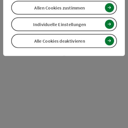
Allen Cookies zustimmen
In unserer Cafe- Konditorei erwartet Sie typisch Wiener
Kaffeehauskultur. Ob hausgemachte Mehlspeisen,
Tortenkreationen oder süße Schokoladeleckereien - lassen
Individuelle Einstellungen
Sie sich den Genuss einfach auf der Zunge zergehen. Unsere
besonderen Spezialitäten sind das "Kutscherküsschen" und
die…
Alle Cookies deaktivieren