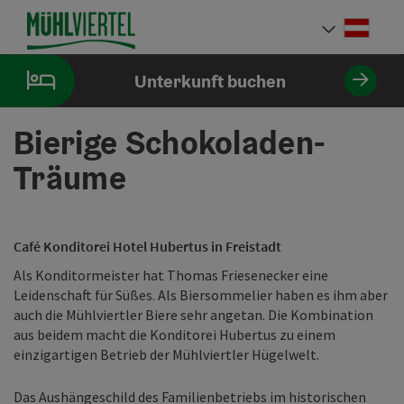
Accesskey
Accesskey
Accesskey
Accesskey
Accesskey
Accesskey
Accesskey
Accesskey
Zum Inhalt
Zur Navigation
Zum Seitenanfang
Zur Kontaktseite
Zur Suche
Zum Impressum
Zu den Hinweisen zur Bedienung der Website
Zur Startseite
[4]
[0]
[7]
[1]
[5]
[3]
[2]
[6]
Deut
Sprach
Unterkunft buchen
Bierige Schokoladen-
Träume
Café Konditorei Hotel Hubertus in Freistadt
Als Konditormeister hat Thomas Friesenecker eine
Leidenschaft für Süßes. Als Biersommelier haben es ihm aber
auch die Mühlviertler Biere sehr angetan. Die Kombination
aus beidem macht die Konditorei Hubertus zu einem
einzigartigen Betrieb der Mühlviertler Hügelwelt.
Das Aushängeschild des Familienbetriebs im historischen