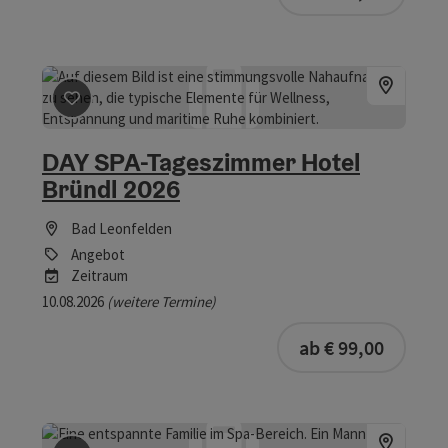
Beitrag merken
: DAY SPA-Tageszimmer Hotel Bründl 2
DAY SPA-Tageszimmer Hotel
Bründl 2026
Bad Leonfelden
Angebot
Zeitraum
10.08.2026
(weitere Termine)
buchba
ab € 99,00