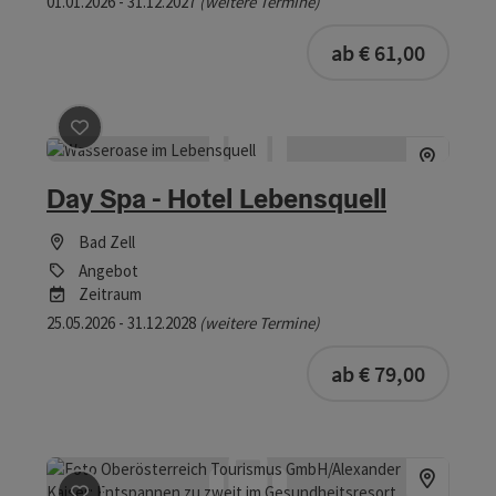
01.01.2026 - 31.12.2027
(weitere Termine)
buchba
ab € 61,00
Beitrag merken
: Day Spa - Hotel Lebensquell
Day Spa - Hotel Lebensquell
Bad Zell
Angebot
Zeitraum
25.05.2026 - 31.12.2028
(weitere Termine)
buchba
ab € 79,00