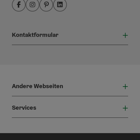
Facebook
Instagram
Pinterest
LinkedIn
Kontaktformular
Konta
Andere Webseiten
Ande
Services
Serv