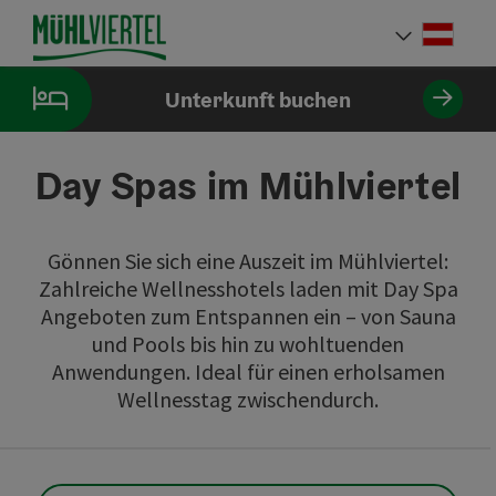
Accesskey
Accesskey
Accesskey
Accesskey
Accesskey
Accesskey
Accesskey
Accesskey
Zum Inhalt
Zur Navigation
Zum Seitenanfang
Zur Kontaktseite
Zur Suche
Zum Impressum
Zu den Hinweisen zur Bedienung der Website
Zur Startseite
[4]
[0]
[7]
[1]
[5]
[3]
[2]
[6]
Deut
Sprach
Unterkunft buchen
Day Spas im Mühlviertel
Gönnen Sie sich eine Auszeit im Mühlviertel:
Zahlreiche Wellnesshotels laden mit Day Spa
Angeboten zum Entspannen ein – von Sauna
und Pools bis hin zu wohltuenden
Anwendungen. Ideal für einen erholsamen
Wellnesstag zwischendurch.
direkt zu den Ergebnissen springen