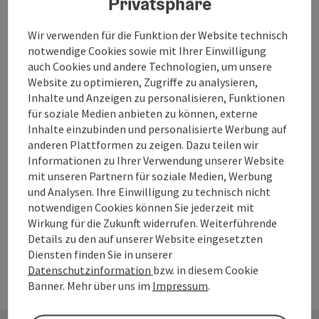
Privatsphäre
Day Spa - Königswieser Hof
Wir verwenden für die Funktion der Website technisch
notwendige Cookies sowie mit Ihrer Einwilligung
Königswiesen
auch Cookies und andere Technologien, um unsere
Angebot
Website zu optimieren, Zugriffe zu analysieren,
Zeitraum
Inhalte und Anzeigen zu personalisieren, Funktionen
10.08.2026
(weitere Termine)
für soziale Medien anbieten zu können, externe
buchba
Inhalte einzubinden und personalisierte Werbung auf
ab € 84,00
anderen Plattformen zu zeigen. Dazu teilen wir
Informationen zu Ihrer Verwendung unserer Website
mit unseren Partnern für soziale Medien, Werbung
und Analysen. Ihre Einwilligung zu technisch nicht
Seite zurück
Seite 
1
2
notwendigen Cookies können Sie jederzeit mit
Wirkung für die Zukunft widerrufen. Weiterführende
Details zu den auf unserer Website eingesetzten
Diensten finden Sie in unserer
Datenschutzinformation
bzw. in diesem Cookie
Banner. Mehr über uns im
Impressum
.