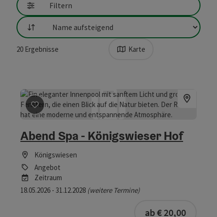
Filtern
Sortierung
20
Ergebnisse
Karte
Beitrag merken
: Abend Spa - Königswieser Hof
Abend Spa - Königswieser Hof
Königswiesen
Angebot
Zeitraum
18.05.2026 - 31.12.2028
(weitere Termine)
buchba
ab € 20,00