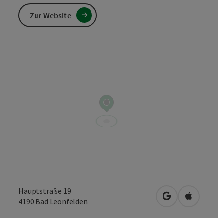
Zur Website
Hauptstraße 19
in Google Map
in Apple
4190
Bad Leonfelden