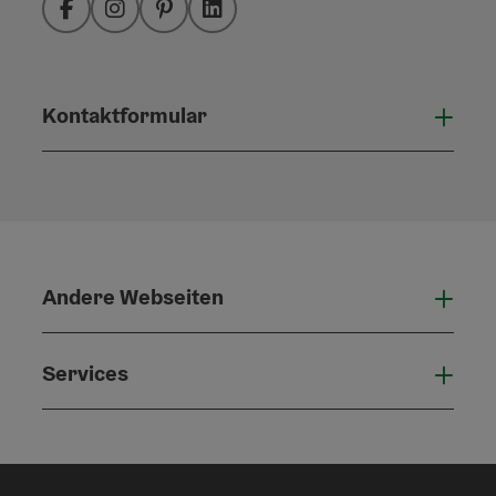
Facebook
Instagram
Pinterest
LinkedIn
Kontaktformular
Konta
Andere Webseiten
Ande
Services
Serv