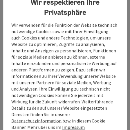
Wir respektieren Ihre
Eignung
Privatsphäre
Wir verwenden für die Funktion der Website technisch
Barrierefreiheit
notwendige Cookies sowie mit Ihrer Einwilligung
auch Cookies und andere Technologien, um unsere
Website zu optimieren, Zugriffe zu analysieren,
Inhalte und Anzeigen zu personalisieren, Funktionen
für soziale Medien anbieten zu können, externe
Beitrag merken
Beitrag drucken
Inhalte einzubinden und personalisierte Werbung auf
anderen Plattformen zu zeigen. Dazu teilen wir
zum Merkzettel
Informationen zu Ihrer Verwendung unserer Website
In der Nähe
mit unseren Partnern für soziale Medien, Werbung
und Analysen. Ihre Einwilligung zu technisch nicht
PDF erstellen
notwendigen Cookies können Sie jederzeit mit
Wirkung für die Zukunft widerrufen. Weiterführende
powered by
TOURDATA
Änderung vorschlagen
Details zu den auf unserer Website eingesetzten
Diensten finden Sie in unserer
Datenschutzinformation
bzw. in diesem Cookie
Banner. Mehr über uns im
Impressum
.