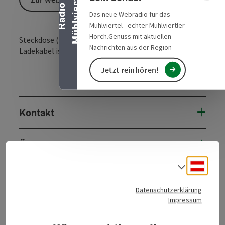
l
R
a
d
i
o
M
ü
h
l
v
i
e
r
t
e
Das neue Webradio für das
Mühlviertel - echter Mühlviertler
Horch.Genuss mit aktuellen
Steckdose (220 Volt) zum Aufladen ist vorhanden.
Nachrichten aus der Region
Ladekabel ist selbst mitzubringen.
Jetzt reinhören!
Kontakt
Öffnungszeiten
Deuts
Sprach
Anreise/Lage
Datenschutzerklärung
Impressum
Preise