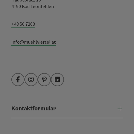
4190 Bad Leonfelden
+43 50 7263
info@muehlviertel.at
Facebook
Instagram
Pinterest
LinkedIn
Kontaktformular
Konta