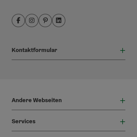
Facebook
Instagram
Pinterest
LinkedIn
Kontaktformular
Konta
Andere Webseiten
Ande
Services
Serv