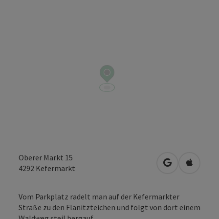
Oberer Markt 15
in Google Map
in Apple
4292
Kefermarkt
Vom Parkplatz radelt man auf der Kefermarkter
Straße zu den Flanitzteichen und folgt von dort einem
Waldweg steil bergauf.