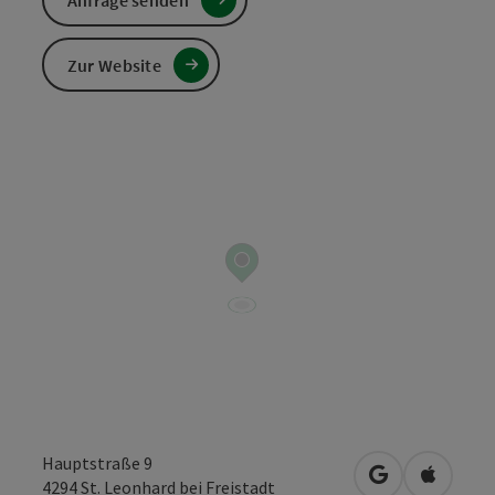
Anfrage senden
Zur Website
Hauptstraße 9
in Google Map
in Apple
4294
St. Leonhard bei Freistadt