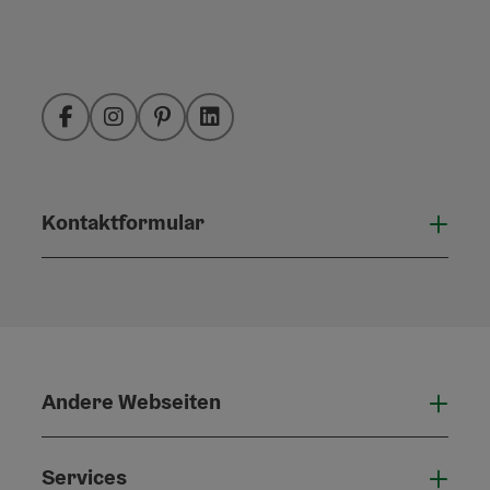
Facebook
Instagram
Pinterest
LinkedIn
Kontaktformular
Konta
Andere Webseiten
Ande
Services
Serv