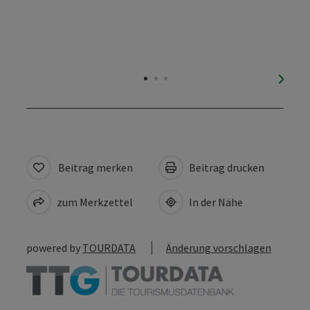
nächs
Beitrag merken
Beitrag drucken
zum Merkzettel
In der Nähe
powered by
TOURDATA
Änderung vorschlagen