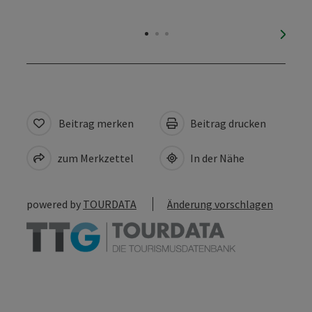
nächs
Beitrag merken
Beitrag drucken
zum Merkzettel
In der Nähe
powered by
TOURDATA
Änderung vorschlagen