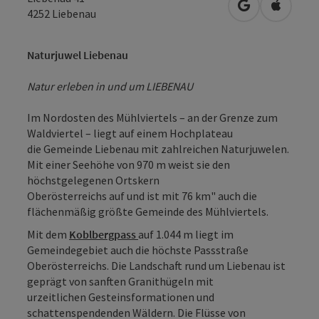
in Google Map
in Apple
4252
Liebenau
Naturjuwel Liebenau
Natur erleben in und um LIEBENAU
Im Nordosten des Mühlviertels – an der Grenze zum
Waldviertel – liegt auf einem Hochplateau
die Gemeinde Liebenau mit zahlreichen Naturjuwelen.
Mit einer Seehöhe von 970 m weist sie den
höchstgelegenen Ortskern
Oberösterreichs auf und ist mit 76 km" auch die
flächenmäßig größte Gemeinde des Mühlviertels.
Mit dem
Koblbergpass
auf 1.044 m liegt im
Gemeindegebiet auch die höchste Passstraße
Oberösterreichs. Die Landschaft rund um Liebenau ist
geprägt von sanften Granithügeln mit
urzeitlichen Gesteinsformationen und
schattenspendenden Wäldern. Die Flüsse von