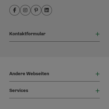
Facebook
Instagram
Pinterest
LinkedIn
Kontaktformular
Konta
Andere Webseiten
Ande
Services
Serv