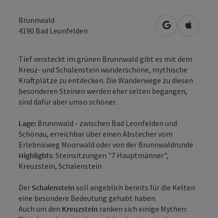
Brunnwald
in Google Map
in Apple
4190
Bad Leonfelden
Tief versteckt im grünen Brunnwald gibt es mit dem
Kreuz- und Schalenstein wunderschöne, mythische
Kraftplätze zu entdecken. Die Wanderwege zu diesen
besonderen Steinen werden eher selten begangen,
sind dafür aber umso schöner.
Lage:
Brunnwald - zwischen Bad Leonfelden und
Schönau, erreichbar über einen Abstecher vom
Erlebnisweg Moorwald oder von der Brunnwaldrunde
Highlights
: Steinsitzungen "7 Hauptmänner",
Kreuzstein, Schalenstein
Der
Schalenstein
soll angeblich bereits für die Kelten
eine besondere Bedeutung gehabt haben.
Auch um den
Kreuzstein
ranken sich einige Mythen: