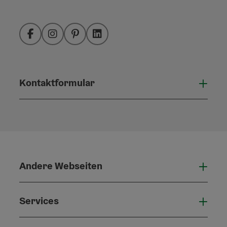
Facebook
Instagram
Pinterest
LinkedIn
Kontaktformular
Konta
Andere Webseiten
Ande
Services
Serv