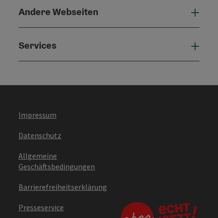
Andere Webseiten
Ande
Services
Serv
Impressum
Datenschutz
Allgemeine
Geschäftsbedingungen
Barrierefreiheitserklärung
Presseservice