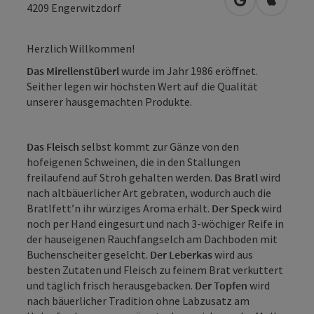
in Google Map
in Apple
4209
Engerwitzdorf
Herzlich Willkommen!
Das Mirellenstüberl
wurde im Jahr 1986 eröffnet.
Seither legen wir höchsten Wert auf die Qualität
unserer hausgemachten Produkte.
Das Fleisch
selbst kommt zur Gänze von den
hofeigenen Schweinen, die in den Stallungen
freilaufend auf Stroh gehalten werden.
Das Bratl
wird
nach altbäuerlicher Art gebraten, wodurch auch die
Bratlfett’n ihr würziges Aroma erhält.
Der Speck
wird
noch per Hand eingesurt und nach 3-wöchiger Reife in
der hauseigenen Rauchfangselch am Dachboden mit
Buchenscheiter geselcht.
Der Leberkas
wird aus
besten Zutaten und Fleisch zu feinem Brat verkuttert
und täglich frisch herausgebacken.
Der Topfen
wird
nach bäuerlicher Tradition ohne Labzusatz am