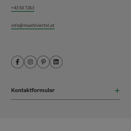
+43 50 7263
info@muehlviertel.at
Facebook
Instagram
Pinterest
LinkedIn
Kontaktformular
Konta