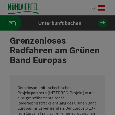
Accesskey
Accesskey
Accesskey
Accesskey
Accesskey
Accesskey
Accesskey
Accesskey
Zum Inhalt
Zur Navigation
Zum Seitenanfang
Zur Kontaktseite
Zur Suche
Zum Impressum
Zu den Hinweisen zur Bedienung der Website
Zur Startseite
[4]
[0]
[7]
[1]
[5]
[3]
[2]
[6]
Deut
Sprach
Unterkunft buchen
Grenzenloses
Radfahren am Grünen
Band Europas
Gemeinsam mit tschechischen
Projektpartnern (INTERREG-Projekt) wurde
eine grenzüberschreitende
Raderlebnisstrecke entlang des Grünen Band
Europas ins Leben gerufen. Der Eurovelo 13 -
Iron Curtain Trail ist Teil eines europäischen