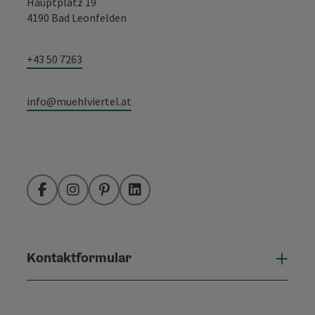
Hauptplatz 19
4190 Bad Leonfelden
+43 50 7263
info@muehlviertel.at
Facebook
Instagram
Pinterest
LinkedIn
Kontaktformular
Konta