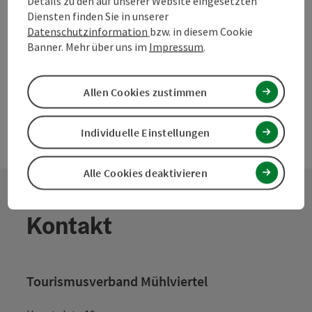
Details zu den auf unserer Website eingesetzten
Město Nové Hrady
Diensten finden Sie in unserer
Svazek měst a obcí regionu Pomalší
Datenschutzinformation
bzw. in diesem Cookie
Banner. Mehr über uns im
Impressum
.
Dauer/Zeitraum:
01.03.2017 - 31.12.2019
Allen Cookies zustimmen
Individuelle Einstellungen
Alle Cookies deaktivieren
Kontakt
Tourismusverband Mühlviertel