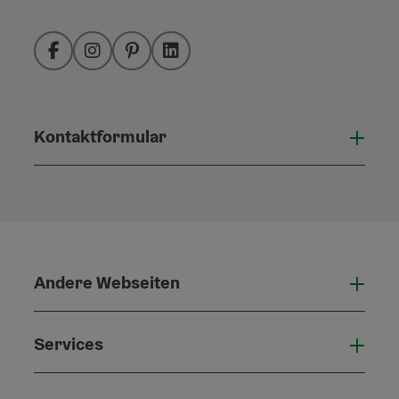
Facebook
Instagram
Pinterest
LinkedIn
Kontaktformular
Konta
Andere Webseiten
Ande
Services
Serv