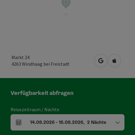
Markt 24
in Google Maps
in Apple 
4263
Windhaag bei Freistadt
Verfügbarkeit abfragen
Reisezeitraum / Nächte
14.08.2026
-
16.08.2026
,
2
Nächte
An- und Abreisefelder