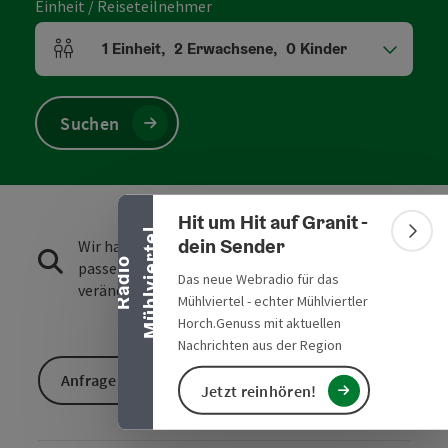
Einheit / Reiseteilnehmer
1
Einheit
,
2
Erwachsene
,
0
Kinder
Einheitenanzahl und Personenfelder
Suchen
Banner einklappen
Hit um Hit auf Granit -
l
Bann
dein Sender
Wir haben für die Suchanfrage leider kein
R
a
d
i
o
M
ü
h
l
v
i
e
r
t
e
passendes buchbares Ergebnis gefunden. Bitte
Das neue Webradio für das
verändern Sie die Filterfunktionen!
Mühlviertel - echter Mühlviertler
Horch.Genuss mit aktuellen
Nachrichten aus der Region
Anfrage senden
Jetzt reinhören!