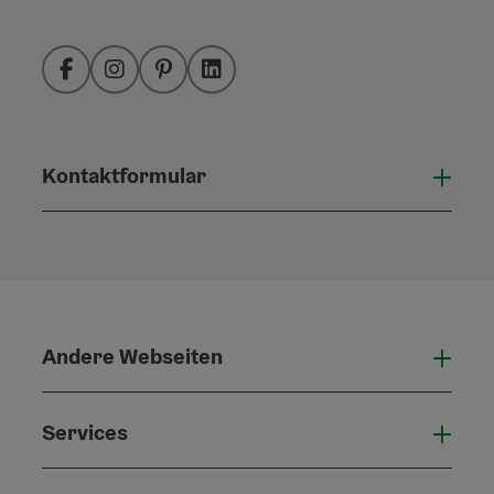
Facebook
Instagram
Pinterest
LinkedIn
Kontaktformular
Konta
Andere Webseiten
Ande
Services
Serv