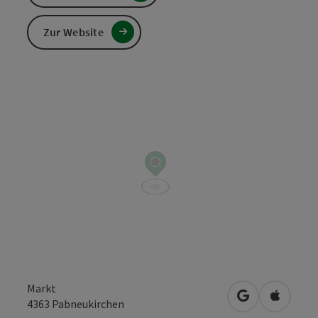
Zur Website
Markt
in Google Map
in Apple
4363
Pabneukirchen