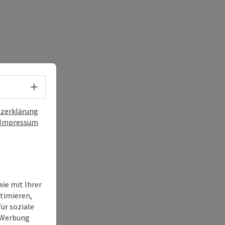
Sprachwahl - Menü öffnen
zerklärung
Impressum
ie mit Ihrer
timieren,
ür soziale
e Werbung