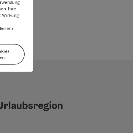
Verwendung
en. Ihre
it Wirkung
 diesem
okies
en
 Urlaubsregion