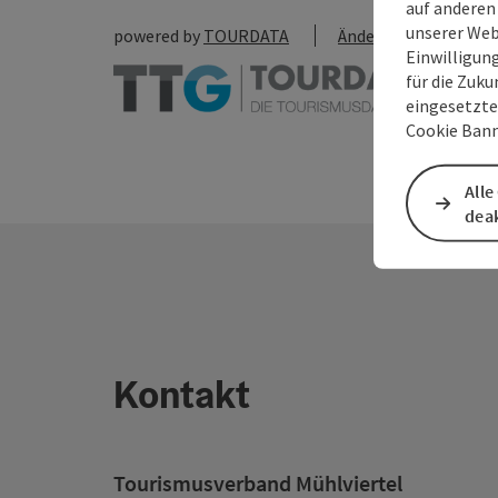
auf anderen
unserer Web
powered by
TOURDATA
Änderung vorschlag
Einwilligun
für die Zuku
eingesetzte
Cookie Bann
Alle
deak
Kontakt
Tourismusverband Mühlviertel