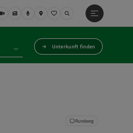
Hauptmenü öffne
Webcams
Magazin/Blog
Podcast
Karte
Mein Merkzettel
Suchen
Unterkunft finden
Rundweg