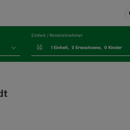
Einheit / Reiseteilnehmer
1
Einheit
,
2
Erwachsene
,
0
Kinder
Einheitenanzahl und Personenfelder
dt