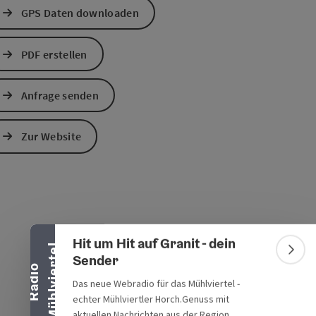
GPS Daten downloaden
PDF erstellen
Anfrage senden
s öffnen
 Maps öffnen
Zur Website
Banner einklappen
Hit um Hit auf Granit - dein
l
Bann
Sender
R
a
d
i
o
M
ü
h
l
v
i
e
r
t
e
Das neue Webradio für das Mühlviertel -
echter Mühlviertler Horch.Genuss mit
aktuellen Nachrichten aus der Region