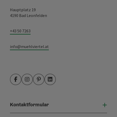
Hauptplatz 19
4190 Bad Leonfelden
+43 50 7263
info@muehlviertel.at
Facebook
Instagram
Pinterest
LinkedIn
Kontaktformular
Konta