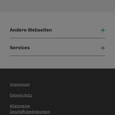
Andere Webseiten
Ande
Services
Serv
Impressum
Datenschutz
Allgemeine
Geschäftsbedingungen