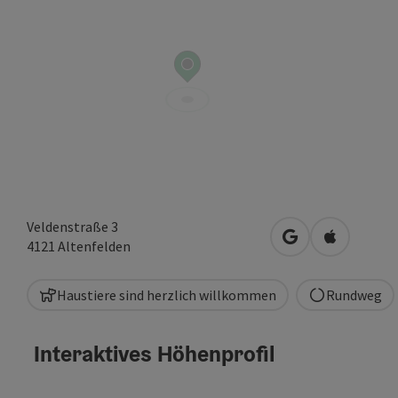
Veldenstraße 3
in Google Maps 
in Apple M
4121
Altenfelden
Haustiere sind herzlich willkommen
Rundweg
Interaktives Höhenprofil