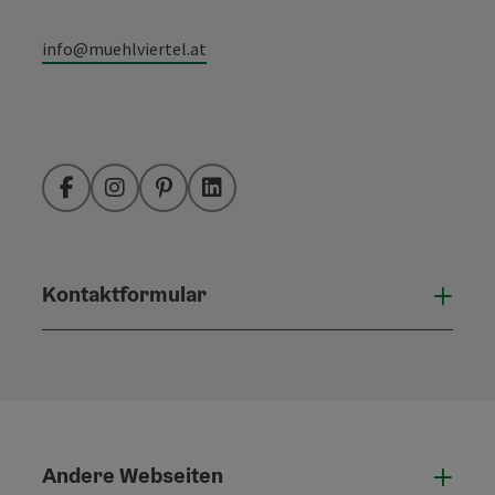
info@muehlviertel.at
Facebook
Instagram
Pinterest
LinkedIn
Kontaktformular
Konta
Andere Webseiten
Ande