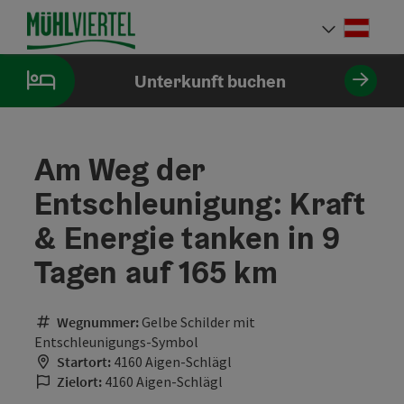
Accesskey
Accesskey
Accesskey
Accesskey
Accesskey
Accesskey
Accesskey
Accesskey
Zum Inhalt
Zur Navigation
Zum Seitenanfang
Zur Kontaktseite
Zur Suche
Zum Impressum
Zu den Hinweisen zur Bedienung der Website
Zur Startseite
[4]
[0]
[7]
[1]
[5]
[3]
[2]
[6]
Deut
Sprach
Unterkunft buchen
Am Weg der
Entschleunigung: Kraft
& Energie tanken in 9
Tagen auf 165 km
Wegnummer:
Gelbe Schilder mit
Entschleunigungs-Symbol
Startort:
4160 Aigen-Schlägl
Zielort:
4160 Aigen-Schlägl