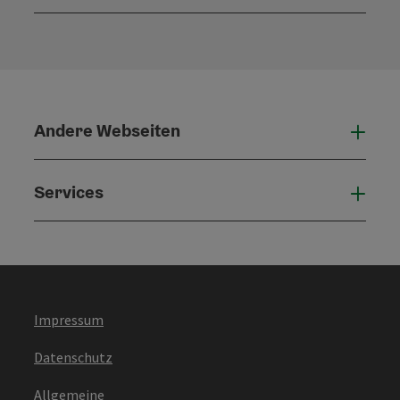
Konta
Andere Webseiten
Ande
Services
Serv
Impressum
Datenschutz
Allgemeine