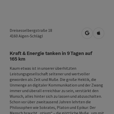
Dreisesselbergstraße 18
in Google Map
in Apple
4160
Aigen-Schlägl
Kraft & Energie tanken in 9 Tagen auf
165 km
Kaum etwas ist in unserer überhitzten
Leistungsgesellschaft seltener und wertvoller
geworden als Zeit und Muße. Die große Hektik, die
Unmenge an digitaler Kommunikation und der Zwang
immer und überall erreichbar zu sein, verstärkt den
Wunsch, alles hinter sich zu lassen und abzuschalten.
Schon vor über zweitausend Jahren lehrten die
Philosophen wie Sokrates, Platon und Epikur: Der
Mensch braucht „otium“ – die göttliche Muße , um mit