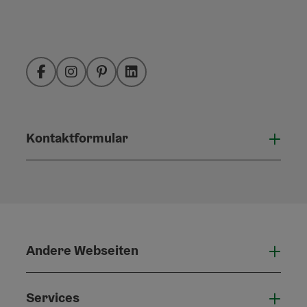
Facebook
Instagram
Pinterest
LinkedIn
Kontaktformular
Konta
Andere Webseiten
Ande
Services
Serv