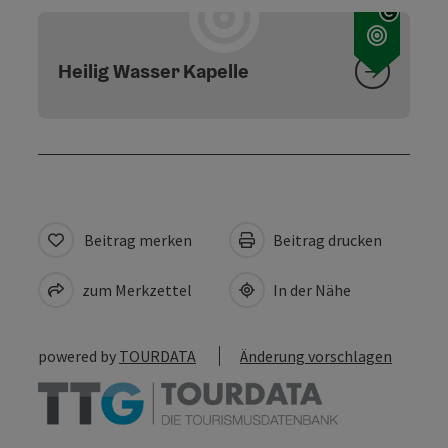
Copyri
Heilig Wasser Kapelle
Beitrag merken
Beitrag drucken
zum Merkzettel
In der Nähe
powered by
TOURDATA
Änderung vorschlagen