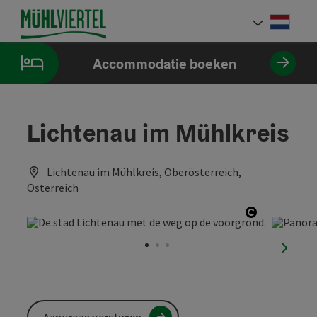
Accesskey
Accesskey
Accesskey
Inhoud
Navigatie
Paginabegin
[0]
[1]
[2]
Neder
Taalke
Accommodatie boeken
Lichtenau im Mühlkreis
Lichtenau im Mühlkreis, Oberösterreich,
Österreich
Start Copy
nächst