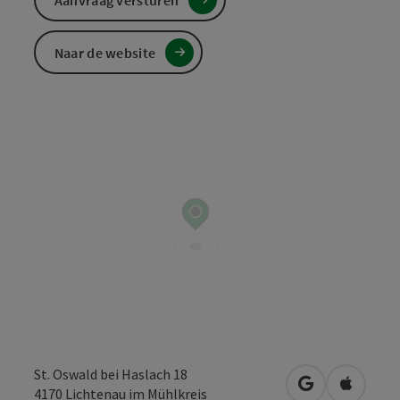
Aanvraag versturen
Naar de website
St. Oswald bei Haslach 18
Openen in Go
Openen 
4170
Lichtenau im Mühlkreis