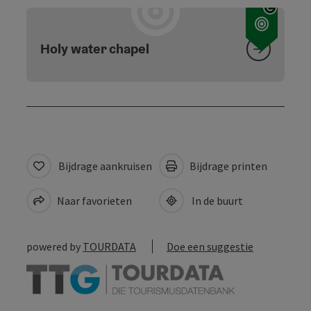
Start 
Holy water chapel
Bijdrage aankruisen
Bijdrage printen
Naar favorieten
In de buurt
powered by
TOURDATA
Doe een suggestie