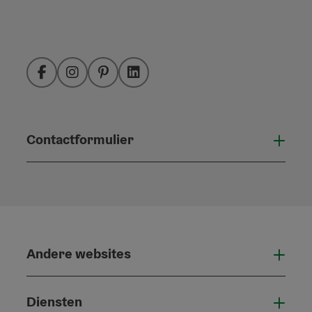
Facebook
Instagram
Pinterest
LinkedIn
Contactformulier
Open
Andere websites
And
Diensten
Die