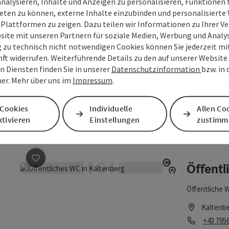
analysieren, Inhalte und Anzeigen zu personalisieren, Funktionen f
und nach ein
Öffnung
Mon
D
MO
DI
M
eten zu können, externe Inhalte einzubinden und personalisiert
URKRAFTDORF
 Plattformen zu zeigen. Dazu teilen wir Informationen zu Ihrer 
finden wir, p
site mit unseren Partnern für soziale Medien, Werbung und Analys
wiederfinden.
g zu technisch nicht notwendigen Cookies können Sie jederzeit m
Öffentl
wunderschön 
nft widerrufen. Weiterführende Details zu den auf unserer Website
Beitrag merken
: Öffentlicher Parkplatz gegenüber de
Gästeh
Höfe und Gär
Copyright öff
n Diensten finden Sie in unserer
Datenschutzinformation
bzw. in
Kaltenberger.
er. Mehr über uns im
Impressum
.
sein, in dem 
Kostenloser
Kaltenb
 Cookies
Individuelle
Allen Co
Telefon
+43 795
tivieren
Einstellungen
zustimm
Öffnung
Mon
D
MO
DI
M
Öffent
Beitrag merken
: Öffentliches WC
Copyright öff
Öffentliche
Kaltenb
Telefon
+43 795