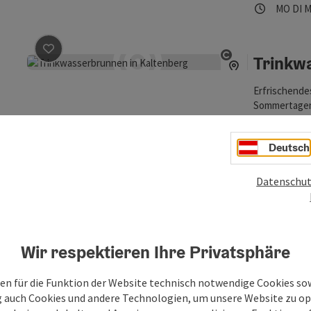
Öffnung
Mon
D
MO
DI
M
Trinkw
Beitrag merken
: Trinkwasserbrunnen in Kaltenberg
Copyright öff
Erfrischende
Sommertagen 
traumhaftem 
Kaltenb
Deutsch
Telefon
+43 795
Öffnung
Mon
D
MO
DI
M
Datenschut
Urkraft
Beitrag merken
: Urkraftdorf Kaltenberg
Copyright öff
Wir respektieren Ihre Privatsphäre
Warum Urkraft
Tourismusver
setzten. Dabe
en für die Funktion der Website technisch notwendige Cookies sow
Kaltenb
Kaltenberger
g auch Cookies und andere Technologien, um unsere Website zu op
Telefon
+43 066
Kaltenberg k