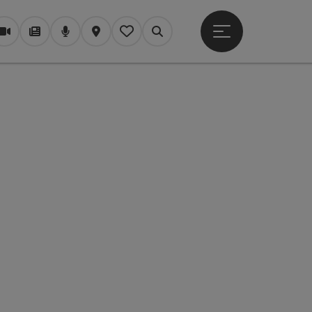
Hauptmenü öffne
Webcams
Magazin/Blog
Podcast
Karte
Mein Merkzettel
Suchen