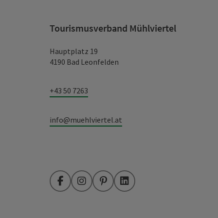
Tourismusverband Mühlviertel
Hauptplatz 19
4190 Bad Leonfelden
+43 50 7263
info@muehlviertel.at
Facebook
Instagram
Pinterest
LinkedIn