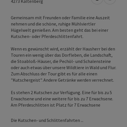
in Google Map
in Apple
4273
Kaltenberg
Gemeinsam mit Freunden oder Familie eine Auszeit
nehmen und die schöne, ruhige Mühlviertler
Hügelwelt genießen. Am besten geht das bei einer
Kutschen- oder Pferdeschlittenfahrt.
Wenn es gewünscht wird, erzählt der Hausherr bei den
Touren ein wenig über das Dorfleben, die Landschaft,
die Stoabloß-Häuser, die Pechöl- und Schalensteine
oder auch etwas über unsere Wildtiere in Wald und Flur.
Zum Abschluss der Tour gibt es für alle einen
"Kutschergeist". Andere Getränke werden verrechnet.
Es stehen 2 Kutschen zur Verfügung. Eine für bis zu 5
Erwachsene und eine weitere für bis zu 7 Erwachsene.
Am Pferdeschlitten ist Platz für 7 Erwachsene
Die Kutschen- und Schlittenfahrten ...