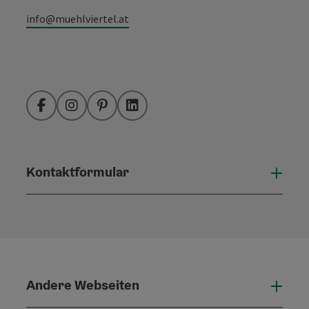
info@muehlviertel.at
Facebook
Instagram
Pinterest
LinkedIn
Kontaktformular
Konta
Andere Webseiten
Ande