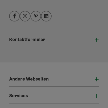
Facebook
Instagram
Pinterest
LinkedIn
Kontaktformular
Konta
Andere Webseiten
Ande
Services
Serv