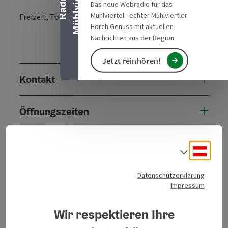
l
R
a
d
i
o
M
ü
h
l
v
i
e
r
t
e
Das neue Webradio für das
Mühlviertel - echter Mühlviertler
Freizeit, Tourismus Wirtschaft Pabneukirchen
Horch.Genuss mit aktuellen
Nachrichten aus der Region
Jetzt reinhören!
Kontakt
Öffnungszeiten
Anreise/Lage
Deuts
Sprach
Kooperationen
Datenschutzerklärung
Impressum
Eignung
Wir respektieren Ihre