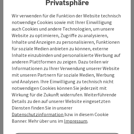
Privatsphäre
Barrierefreiheit
Wir verwenden für die Funktion der Website technisch
notwendige Cookies sowie mit Ihrer Einwilligung
auch Cookies und andere Technologien, um unsere
Website zu optimieren, Zugriffe zu analysieren,
Inhalte und Anzeigen zu personalisieren, Funktionen
Beitrag merken
Beitrag drucken
für soziale Medien anbieten zu können, externe
Inhalte einzubinden und personalisierte Werbung auf
zum Merkzettel
In der Nähe
anderen Plattformen zu zeigen. Dazu teilen wir
Informationen zu Ihrer Verwendung unserer Website
PDF erstellen
mit unseren Partnern für soziale Medien, Werbung
und Analysen. Ihre Einwilligung zu technisch nicht
notwendigen Cookies können Sie jederzeit mit
powered by
TOURDATA
Änderung vorschlagen
Wirkung für die Zukunft widerrufen. Weiterführende
Details zu den auf unserer Website eingesetzten
Diensten finden Sie in unserer
Datenschutzinformation
bzw. in diesem Cookie
Banner. Mehr über uns im
Impressum
.