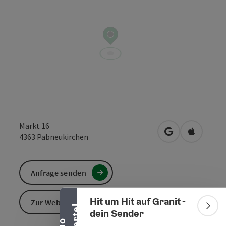
Markt 16
in Google Maps
in Apple 
4363
Pabneukirchen
Banner einklappen
Anfrage senden
Hit um Hit auf Granit -
Zur Website
Bann
dein Sender