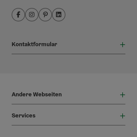
Facebook
Instagram
Pinterest
LinkedIn
Kontaktformular
Konta
Andere Webseiten
Ande
Services
Serv