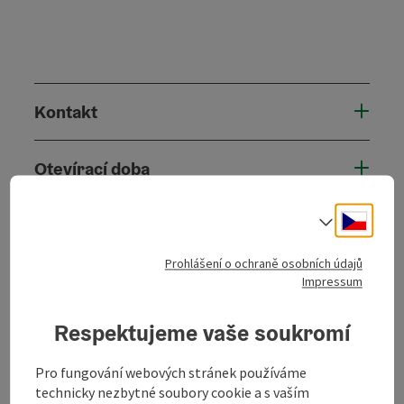
Kontakt
Otevírací doba
Cesky
Volba j
Příjezd
Prohlášení o ochraně osobních údajů
Způsobilost
Impressum
Respektujeme vaše soukromí
Bezbariérovost
Pro fungování webových stránek používáme
technicky nezbytné soubory cookie a s vaším