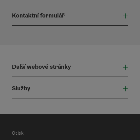
Kontaktní formulář
Otevř
Další webové stránky
Dalš
Služby
Služ
Otisk