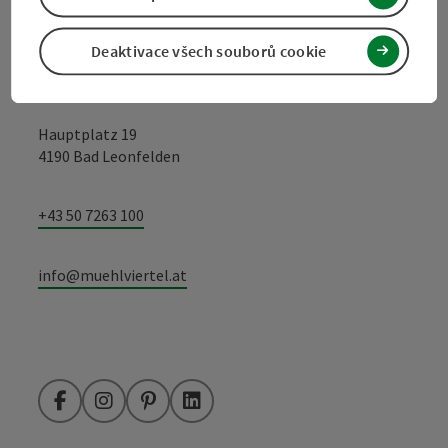
Kontakt
Deaktivace všech souborů cookie
Turistické sdružení Mühlviertel
Hauptplatz 19
4190 Bad Leonfelden
+43 50 7263 100
info@muehlviertel.at
Facebook
Instagram
Pinterest
LinkedIn