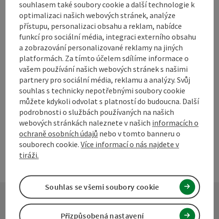
souhlasem také soubory cookie a další technologie k
optimalizaci našich webových stránek, analýze
Označit příspěvek
Vytisknout
přístupu, personalizaci obsahu a reklam, nabídce
funkcí pro sociální média, integraci externího obsahu
příspěvek
přejít na poznámky
a zobrazování personalizované reklamy na jiných
platformách. Za tímto účelem sdílíme informace o
V okolí
vašem používání našich webových stránek s našimi
Vytvořit PDF
partnery pro sociální média, reklamu a analýzy. Svůj
souhlas s technicky nepotřebnými soubory cookie
powered by
TOURDATA
Navrhnout změnu
můžete kdykoli odvolat s platností do budoucna. Další
podrobnosti o službách používaných na našich
webových stránkách naleznete v našich
informacích o
ochraně osobních údajů
nebo v tomto banneru o
souborech cookie.
Více informací o nás najdete v
tiráži.
Souhlas se všemi soubory cookie
Přizpůsobená nastavení