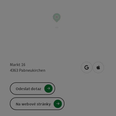
Markt 16
Otevřít v Mapá
Otevřít 
4363
Pabneukirchen
Odeslat dotaz
Na webové stránky