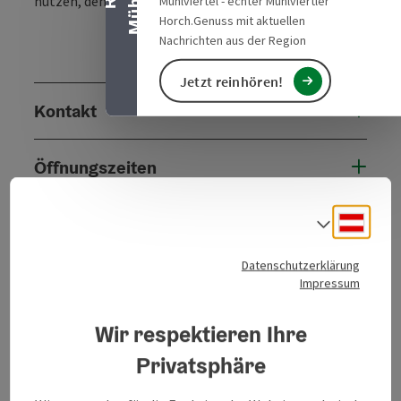
nutzen, den Kundenparkplatz für Spar freihalten!
Mühlviertel - echter Mühlviertler
Horch.Genuss mit aktuellen
Nachrichten aus der Region
Jetzt reinhören!
Kontakt
Öffnungszeiten
Deuts
Anreise/Lage
Sprach
Datenschutzerklärung
Eignung
Impressum
Wir respektieren Ihre
Barrierefreiheit
Privatsphäre