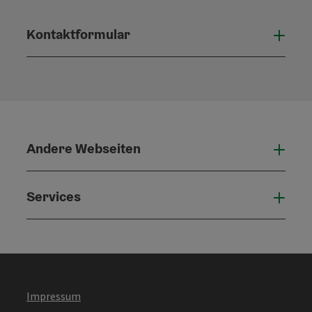
Kontaktformular
Konta
Andere Webseiten
Ande
Services
Serv
Impressum