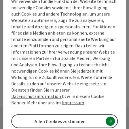
Wir verwenden für die Funktion der Website technisch
notwendige Cookies sowie mit Ihrer Einwilligung
Beitrag merken
auch Cookies und andere Technologien, um unsere
Beitrag drucken
Website zu optimieren, Zugriffe zu analysieren,
Inhalte und Anzeigen zu personalisieren, Funktionen
zum Merkzettel
In der Nähe
für soziale Medien anbieten zu können, externe
Inhalte einzubinden und personalisierte Werbung auf
PDF erstellen
anderen Plattformen zu zeigen. Dazu teilen wir
Informationen zu Ihrer Verwendung unserer Website
mit unseren Partnern für soziale Medien, Werbung
powered by
TOURDATA
Änderung vorschlagen
und Analysen. Ihre Einwilligung zu technisch nicht
notwendigen Cookies können Sie jederzeit mit
Wirkung für die Zukunft widerrufen. Weiterführende
Details zu den auf unserer Website eingesetzten
Diensten finden Sie in unserer
Datenschutzinformation
bzw. in diesem Cookie
Banner. Mehr über uns im
Impressum
.
Allen Cookies zustimmen