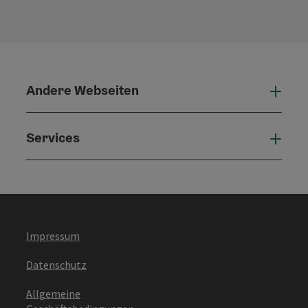
Andere Webseiten
Ande
Services
Serv
Impressum
Datenschutz
Allgemeine