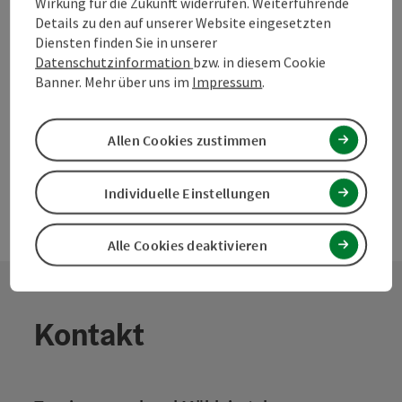
Wirkung für die Zukunft widerrufen. Weiterführende
zum Merkzettel
In der Nähe
Details zu den auf unserer Website eingesetzten
Diensten finden Sie in unserer
PDF erstellen
Datenschutzinformation
bzw. in diesem Cookie
Banner. Mehr über uns im
Impressum
.
powered by
TOURDATA
Änderung vorschlagen
Allen Cookies zustimmen
Individuelle Einstellungen
Alle Cookies deaktivieren
Kontakt