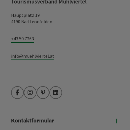
Tourismusverband Mühlviertel
Hauptplatz 19
4190 Bad Leonfelden
+43 50 7263
info@muehlviertel.at
Facebook
Instagram
Pinterest
LinkedIn
Kontaktformular
Konta