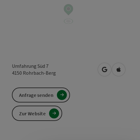
Umfahrung Süd 7
in Google Maps
in Apple 
4150
Rohrbach-Berg
Anfrage senden
Zur Website