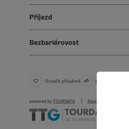
Příjezd
Bezbariérovost
Označit příspěvek
přejít na pozná
powered by
TOURDATA
Navrhnout změnu