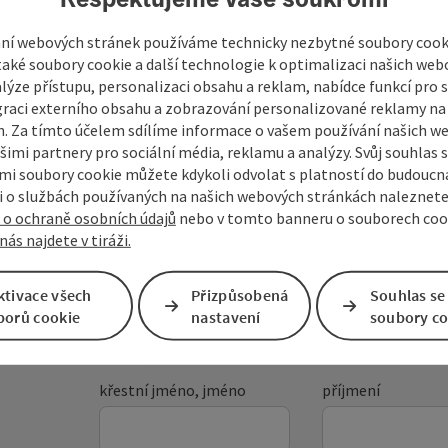
ní webových stránek používáme technicky nezbytné soubory cooki
aké soubory cookie a další technologie k optimalizaci našich web
lýze přístupu, personalizaci obsahu a reklam, nabídce funkcí pro s
graci externího obsahu a zobrazování personalizované reklamy na 
. Za tímto účelem sdílíme informace o vašem používání našich w
šimi partnery pro sociální média, reklamu a analýzy. Svůj souhlas 
i soubory cookie můžete kdykoli odvolat s platností do budoucna
 o službách používaných na našich webových stránkách naleznete
Vaše zpráva pro prázd
 o ochraně osobních údajů
nebo v tomto banneru o souborech coo
nás najdete v tiráži.
Mühlviertel
ktivace všech
Přizpůsobená
Souhlas se
borů cookie
nastavení
soubory co
Pole označená
*
jsou povinná
křestní jméno, jméno
příjmení