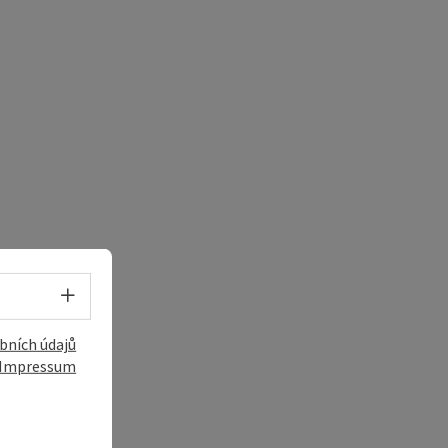
í
Volba jazyka - Otevřít menu
bních údajů
Impressum