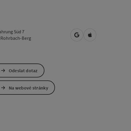
hrung Süd 7
Otevřít v Mapách Google
Otevřít v Mapách A
0
Rohrbach-Berg
Odeslat dotaz
Na webové stránky