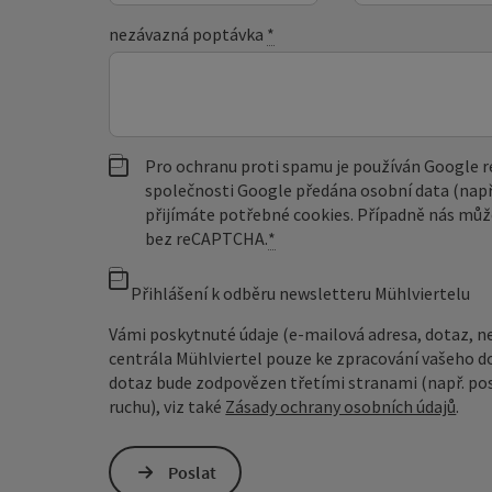
nezávazná poptávka
*
Pro ochranu proti spamu je používán Google
společnosti Google předána osobní data (např
přijímáte potřebné cookies. Případně nás můž
bez reCAPTCHA.
*
Přihlášení k odběru newsletteru Mühlviertelu
Vámi poskytnuté údaje (e-mailová adresa, dotaz, n
centrála Mühlviertel pouze ke zpracování vašeho d
dotaz bude zodpovězen třetími stranami (např. pos
ruchu), viz také
Zásady ochrany osobních údajů
.
Poslat