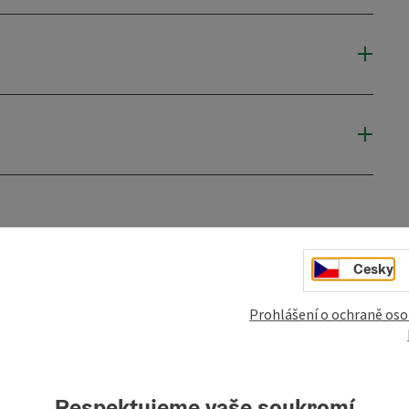
mky
Vytvořit PDF
Vytisknout příspěvek
V okol
Cesky
Prohlášení o ochraně oso
Respektujeme vaše soukromí