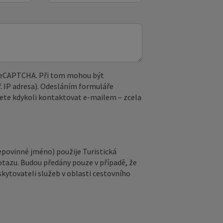
 reCAPTCHA. Při tom mohou být
. IP adresa). Odesláním formuláře
ete kdykoli kontaktovat e‑mailem – zcela
epovinné jméno) použije Turistická
otazu. Budou předány pouze v případě, že
kytovateli služeb v oblasti cestovního