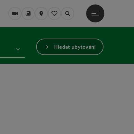
Otevřít hlavní men
Webové kamery
Časopis/Blog
Mapa
Zapamatované
Vyhledávání
Hledat ubytování