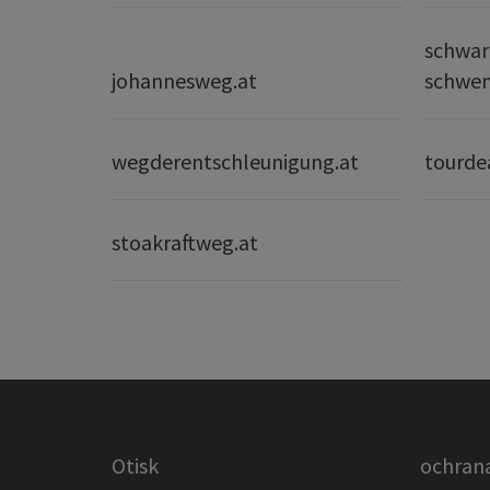
schwar
johannesweg.at
schwe
wegderentschleunigung.at
tourde
stoakraftweg.at
Otisk
ochrana