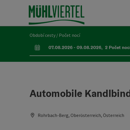
Accesskey
Accesskey
Accesskey
Obsah
Navigace
Začátek stránky
[0]
[1]
[2]
Období cesty / Počet nocí
07.08.2026
-
09.08.2026
,
2
Počet noc
Pole příjezdu a odjezdu
Automobile Kandlbin
Rohrbach-Berg, Oberösterreich, Österreich