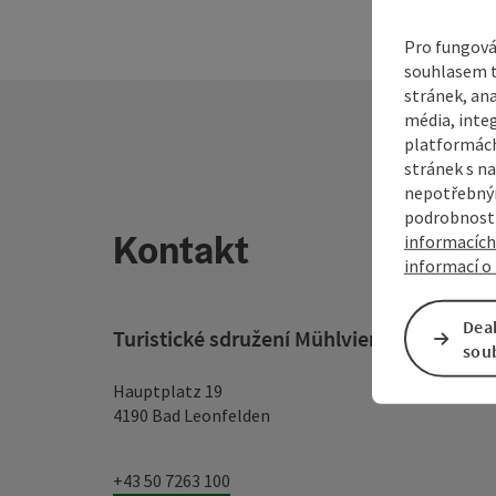
Pro fungová
souhlasem t
stránek, ana
média, inte
platformách
stránek s na
nepotřebným
podrobnosti
Kontakt
informacích
informací o 
Dea
Turistické sdružení Mühlviertel
sou
Hauptplatz 19
4190 Bad Leonfelden
+43 50 7263 100