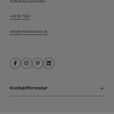
4190 Bad Leonfelden
+43 50 7263
info@muehlviertel.at
Facebook
Instagram
Pinterest
LinkedIn
Kontaktformular
Konta