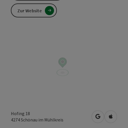
Zur Website
Hofing 18
in Google Map
in Apple
4274
Schönau im Mühlkreis