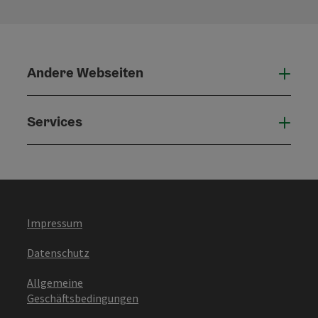
Andere Webseiten
Ande
Services
Serv
Impressum
Datenschutz
Allgemeine
Geschäftsbedingungen