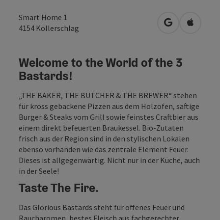
Smart Home 1
in Google Map
in Apple
4154
Kollerschlag
Welcome to the World of the 3
Bastards!
„THE BAKER, THE BUTCHER & THE BREWER“ stehen
für kross gebackene Pizzen aus dem Holzofen, saftige
Burger & Steaks vom Grill sowie feinstes Craftbier aus
einem direkt befeuerten Braukessel. Bio-Zutaten
frisch aus der Region sind in den stylischen Lokalen
ebenso vorhanden wie das zentrale Element Feuer.
Dieses ist allgegenwärtig. Nicht nur in der Küche, auch
in der Seele!
Taste The Fire.
Das Glorious Bastards steht für offenes Feuer und
Raucharomen, bestes Fleisch aus fachgerechter