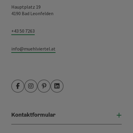
Hauptplatz 19
4190 Bad Leonfelden
+43 50 7263
info@muehlviertel.at
Facebook
Instagram
Pinterest
LinkedIn
Kontaktformular
Konta