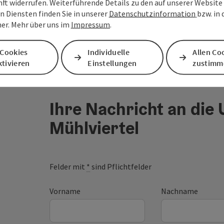
nft widerrufen. Weiterführende Details zu den auf unserer Website
n Diensten finden Sie in unserer
Datenschutzinformation
bzw. in
er. Mehr über uns im
Impressum
.
 Cookies
Individuelle
Allen Co
tivieren
Einstellungen
zustimm
Ihre Nachricht an die
Mühlviertel
Felder mit
*
sind Pflichtfelder
Vorname
Nachname