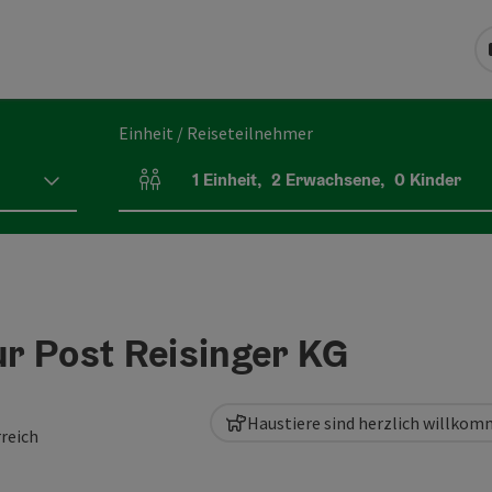
Einheit / Reiseteilnehmer
1
Einheit
,
2
Erwachsene
,
0
Kinder
Einheitenanzahl und Personenfelder
r Post Reisinger KG
Haustiere sind herzlich willko
rreich