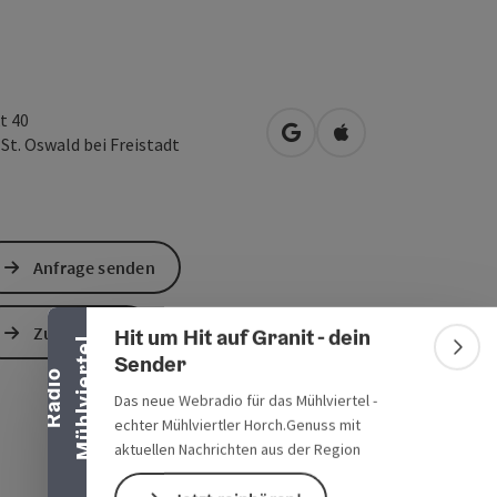
t 40
in Google Maps öffnen
in Apple Maps öffn
1
St. Oswald bei Freistadt
Banner einklappen
Anfrage senden
Zur Website
Hit um Hit auf Granit - dein
l
Bann
Sender
R
a
d
i
o
M
ü
h
l
v
i
e
r
t
e
Das neue Webradio für das Mühlviertel -
echter Mühlviertler Horch.Genuss mit
aktuellen Nachrichten aus der Region