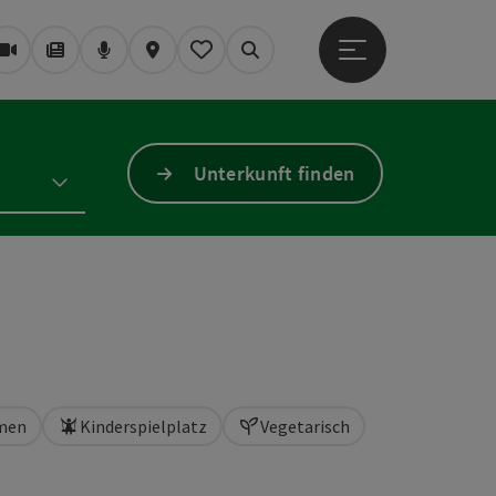
Hauptmenü öffne
Webcams
Magazin/Blog
Podcast
Karte
Mein Merkzettel
Suchen
Unterkunft finden
mmen
Kinderspielplatz
Vegetarisch