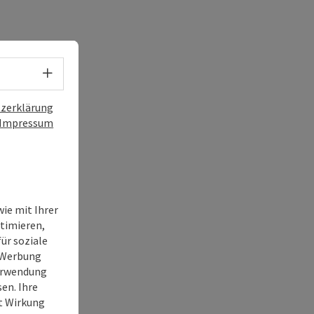
Sprachwahl - Menü öffnen
zerklärung
Impressum
ie mit Ihrer
timieren,
ür soziale
e Werbung
Verwendung
en. Ihre
it Wirkung