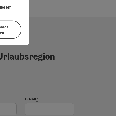
 diesem
okies
en
 Urlaubsregion
E-Mail
*