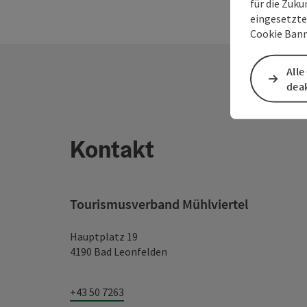
für die Zuku
eingesetzte
Cookie Bann
Alle
deak
Kontakt
Tourismusverband Mühlviertel
Hauptplatz 19
4190 Bad Leonfelden
+43 50 7263