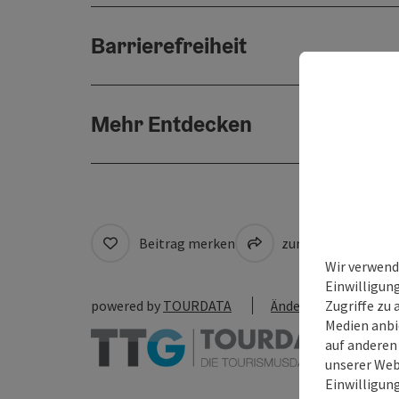
Barrierefreiheit
Mehr Entdecken
Beitrag merken
zum Merkzettel
Wir verwend
Einwilligun
Zugriffe zu 
powered by
TOURDATA
Änderung vorschlag
Medien anbi
auf anderen
unserer Web
Einwilligun