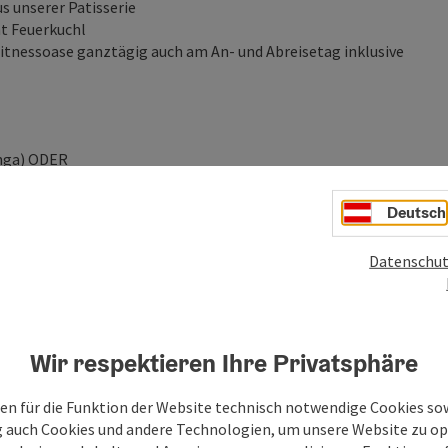
 unserer Patisserie
t Feuerkuchl
itnessoase ganztägig auch am An- und Abreisetag inklusive
nga) ODER
Deutsch
ieabteilung bitte schon im Vorhinein bei der Buchung
Datenschut
Wir respektieren Ihre Privatsphäre
g auch als am Abreisetag inkludiert
en für die Funktion der Website technisch notwendige Cookies sow
g auch Cookies und andere Technologien, um unsere Website zu op