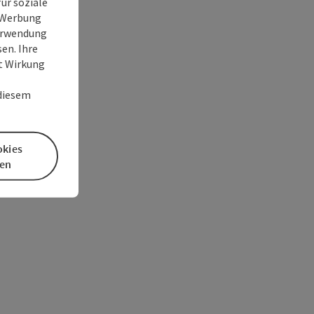
ür soziale
e Werbung
Verwendung
en. Ihre
it Wirkung
 diesem
okies
en