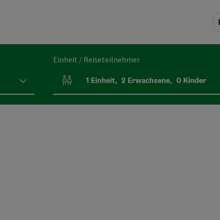
Einheit / Reiseteilnehmer
1
Einheit
,
2
Erwachsene
,
0
Kinder
Einheitenanzahl und Personenfelder