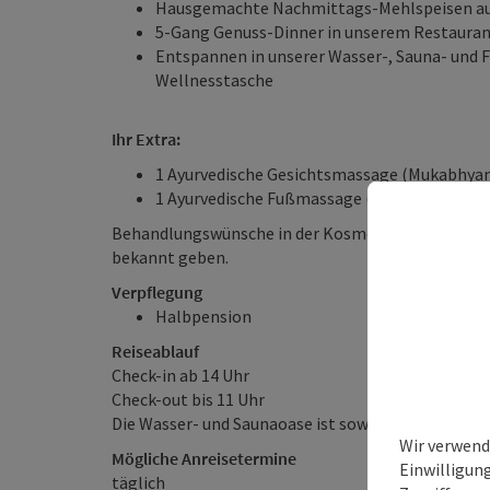
Hausgemachte Nachmittags-Mehlspeisen aus
5-Gang Genuss-Dinner in unserem Restauran
Entspannen in unserer Wasser-, Sauna- und F
Wellnesstasche
Ihr Extra:
1 Ayurvedische Gesichtsmassage (Mukabhya
1 Ayurvedische Fußmassage (Padabhyanga)
Behandlungswünsche in der Kosmetik- oder Therap
bekannt geben.
Verpflegung
Halbpension
Reiseablauf
Check-in ab 14 Uhr
Check-out bis 11 Uhr
Die Wasser- und Saunaoase ist sowohl am Anreiseta
Wir verwend
Mögliche Anreisetermine
Einwilligun
täglich