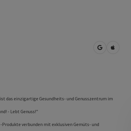
in Google Map
in Apple
 ist das einzigartige Gesundheits- und Genusszentrum im
nd! - Lebt Genuss!"
hl-Produkte verbunden mit exklusiven Gemüts- und