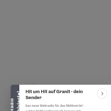
s öffnen
 Maps öffnen
Banner einklappen
Hit um Hit auf Granit - dein
l
Bann
Sender
R
a
d
i
o
M
ü
h
l
v
i
e
r
t
e
Das neue Webradio für das Mühlviertel -
echter Mühlviertler Horch.Genuss mit