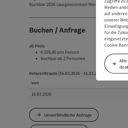
Zugriffe zu 
Buchbar 2026 (ausgenommen Weihnachten & Silve
Medien anbi
auf anderen
unserer Web
Einwilligun
Buchen / Anfrage
für die Zuku
eingesetzte
Cookie Bann
ab Preis
€ 359,00 pro Person
buchbar ab 2 Personen
Alle
deak
Reisezeitraum (16.03.2026 - 31.12.2026)
von
16.03.2026
Unverbindliche Anfrage