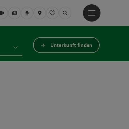
Hauptmenü öffne
Webcams
Magazin/Blog
Podcast
Karte
Mein Merkzettel
Suchen
Unterkunft finden