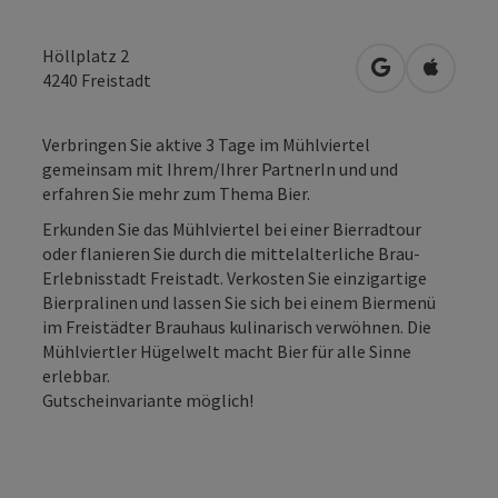
Höllplatz 2
in Google Map
in Apple
4240
Freistadt
Verbringen Sie aktive 3 Tage im Mühlviertel
gemeinsam mit Ihrem/Ihrer PartnerIn und und
erfahren Sie mehr zum Thema Bier.
Erkunden Sie das Mühlviertel bei einer Bierradtour
oder flanieren Sie durch die mittelalterliche Brau-
Erlebnisstadt Freistadt. Verkosten Sie einzigartige
Bierpralinen und lassen Sie sich bei einem Biermenü
im Freistädter Brauhaus kulinarisch verwöhnen. Die
Mühlviertler Hügelwelt macht Bier für alle Sinne
erlebbar.
Gutscheinvariante möglich!