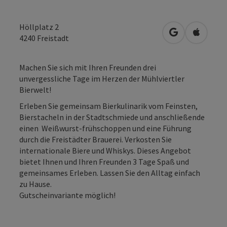
Höllplatz 2
in Google Map
in Apple
4240
Freistadt
Machen Sie sich mit Ihren Freunden drei
unvergessliche Tage im Herzen der Mühlviertler
Bierwelt!
Erleben Sie gemeinsam Bierkulinarik vom Feinsten,
Bierstacheln in der Stadtschmiede und anschließende
einen Weißwurst-frühschoppen und eine Führung
durch die Freistädter Brauerei. Verkosten Sie
internationale Biere und Whiskys. Dieses Angebot
bietet Ihnen und Ihren Freunden 3 Tage Spaß und
gemeinsames Erleben. Lassen Sie den Alltag einfach
zu Hause.
Gutscheinvariante möglich!