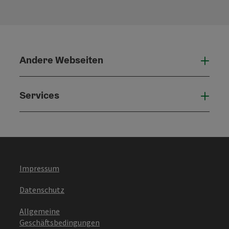
Andere Webseiten
Ande
Services
Serv
Impressum
Datenschutz
Allgemeine
Geschäftsbedingungen