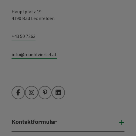
Hauptplatz 19
4190 Bad Leonfelden
+43 50 7263
info@muehlviertel.at
Facebook
Instagram
Pinterest
LinkedIn
Kontaktformular
Konta