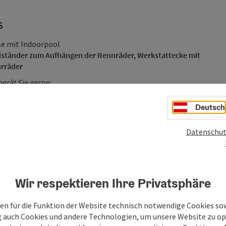
US
se mit Indoorpool
adständer zum Aufhängen der Rennräder, Werkstattecke mit
hrräder
erät Sie gerne:
-E-Bikes
Deutsch
ainbikes
sowie Themen-Touren
Datenschut
Wir respektieren Ihre Privatsphäre
en für die Funktion der Website technisch notwendige Cookies sow
g auch Cookies und andere Technologien, um unsere Website zu op