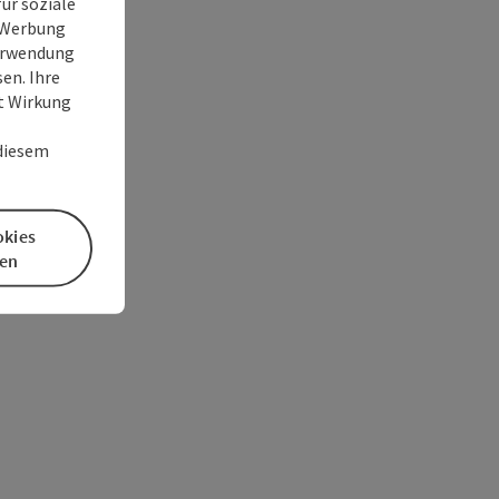
ür soziale
e Werbung
Verwendung
en. Ihre
it Wirkung
 diesem
okies
en