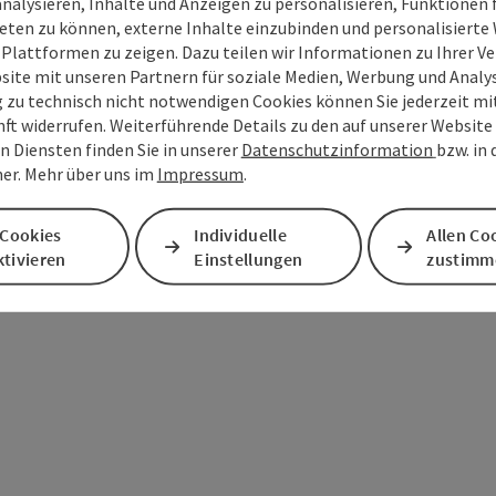
analysieren, Inhalte und Anzeigen zu personalisieren, Funktionen f
eten zu können, externe Inhalte einzubinden und personalisiert
 Plattformen zu zeigen. Dazu teilen wir Informationen zu Ihrer 
site mit unseren Partnern für soziale Medien, Werbung und Analys
g zu technisch nicht notwendigen Cookies können Sie jederzeit m
nft widerrufen. Weiterführende Details zu den auf unserer Website
n Diensten finden Sie in unserer
Datenschutzinformation
bzw. in
er. Mehr über uns im
Impressum
.
bis
 Cookies
Individuelle
Allen Co
22.10.2026
tivieren
Einstellungen
zustimm