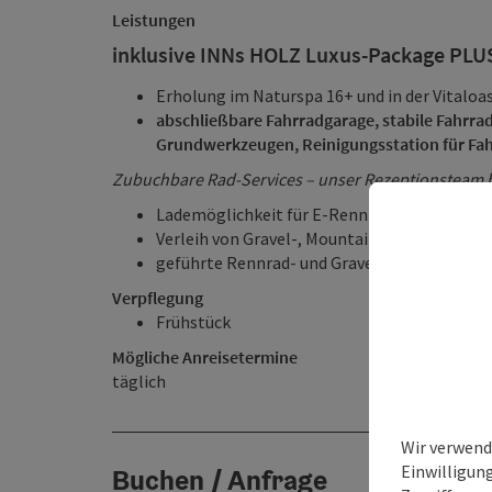
Leistungen
inklusive INNs HOLZ Luxus-Package PL
Erholung im Naturspa 16+ und in der Vitaloa
abschließbare Fahrradgarage, stabile Fahrr
Grundwerkzeugen, Reinigungsstation für Fa
Zubuchbare Rad-Services – unser Rezeptionsteam b
Lademöglichkeit für E-Rennräder und Gravel
Verleih von Gravel-, Mountain- und E-Mount
geführte Rennrad- und Gravelbike-Touren 
Verpflegung
Frühstück
Mögliche Anreisetermine
täglich
Wir verwend
Einwilligun
Buchen / Anfrage