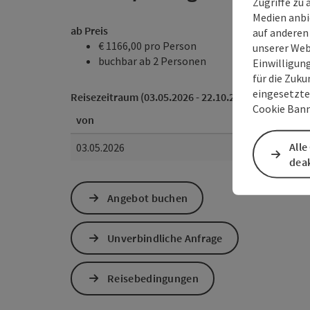
Zugriffe zu 
Medien anbi
ab Preis
auf anderen
€ 1166,00 pro Person
unserer Web
buchbar ab 2 Personen
Einwilligun
für die Zuku
eingesetzte
Reisezeitraum (03.05.2026 - 22.10.2026)
Cookie Bann
von
Alle
03.05.2026
deak
Angebot buchen
Unverbindliche Anfrage
Reisebedingungen