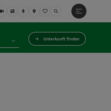
Hauptmenü öffne
Webcams
Magazin/Blog
Podcast
Karte
Mein Merkzettel
Suchen
Unterkunft finden
a