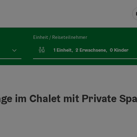
Einheit / Reiseteilnehmer
1
Einheit
,
2
Erwachsene
,
0
Kinder
Einheitenanzahl und Personenfelder
ge im Chalet mit Private Sp