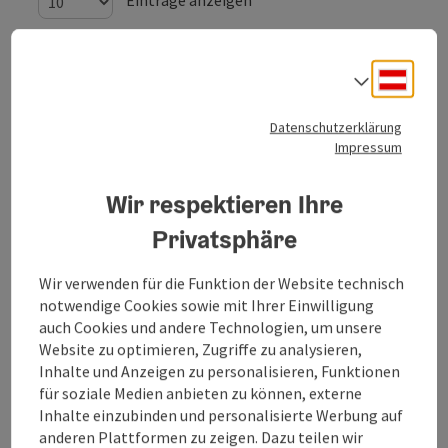
von
bis
Deuts
Sprach
05.08.2026
05.08.2026
Datenschutzerklärung
06.08.2026
06.08.2026
Impressum
07.08.2026
07.08.2026
Wir respektieren Ihre
08.08.2026
08.08.2026
Privatsphäre
09.08.2026
09.08.2026
Wir verwenden für die Funktion der Website technisch
notwendige Cookies sowie mit Ihrer Einwilligung
10.08.2026
10.08.2026
auch Cookies und andere Technologien, um unsere
Website zu optimieren, Zugriffe zu analysieren,
11.08.2026
11.08.2026
Inhalte und Anzeigen zu personalisieren, Funktionen
12.08.2026
12.08.2026
für soziale Medien anbieten zu können, externe
Inhalte einzubinden und personalisierte Werbung auf
13.08.2026
13.08.2026
anderen Plattformen zu zeigen. Dazu teilen wir