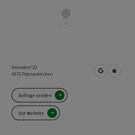
Henndorf 22
in Google Maps
in Apple 
4372
Pabneukirchen
Anfrage senden
Zur Website