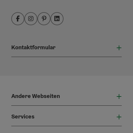
Facebook
Instagram
Pinterest
LinkedIn
Kontaktformular
Konta
Andere Webseiten
Ande
Services
Serv