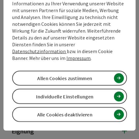
Informationen zu Ihrer Verwendung unserer Website
14.08.2026
14.08.2026
mit unseren Partnern für soziale Medien, Werbung
und Analysen. Ihre Einwilligung zu technisch nicht
1 bis 10 von 733 Einträgen
notwendigen Cookies können Sie jederzeit mit
Zurück
Nächste
Wirkung für die Zukunft widerrufen. Weiterführende
Details zu den auf unserer Website eingesetzten
Diensten finden Sie in unserer
Angebot buchen
Datenschutzinformation
bzw. in diesem Cookie
Banner. Mehr über uns im
Impressum
.
Unverbindliche Anfrage
Allen Cookies zustimmen
Kontakt
Individuelle Einstellungen
Preise
Alle Cookies deaktivieren
Eignung