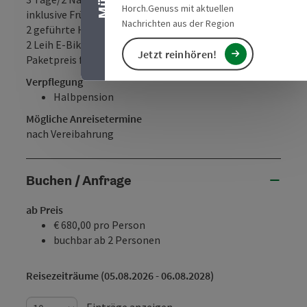
Horch.Genuss mit aktuellen
inklusive Frühstück und Abendessen,
Nachrichten aus der Region
2 geführte Halbtages-Fahrradtouren,
2 Leih E-Bikes für den gesamten Aufenthalt,
Jetzt reinhören!
Paketpreis für 2 Personen 680 €
Verpflegung
Halbpension
Mögliche Anreisetermine
nach Vereibahrung
Buchen / Anfrage
ab Preis
€ 680,00 pro Person
buchbar ab 2 Personen
Reisezeiträume (05.08.2026 - 06.08.2028)
Einträge anzeigen