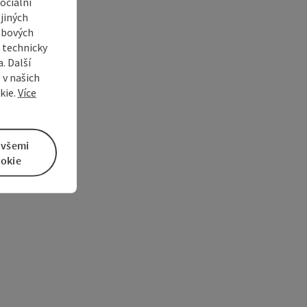
ociální
jiných
ebových
s technicky
. Další
 v našich
kie.
Více
 všemi
okie