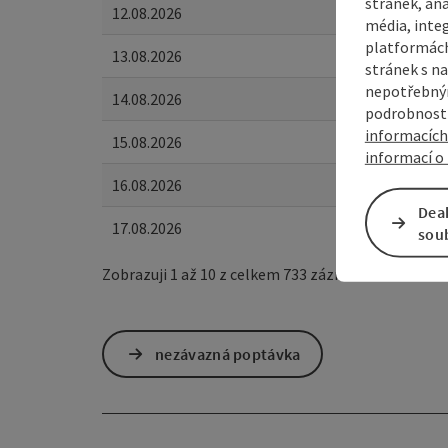
stránek, ana
12.08.2026
média, inte
platformách
13.08.2026
stránek s na
nepotřebným
14.08.2026
podrobnosti
informacích
15.08.2026
informací o 
16.08.2026
Dea
17.08.2026
sou
Zobrazuji 1 až 10 z celkem 733 záznamů
nezávazná poptávka