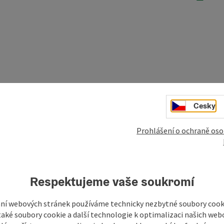
Cesky
do
Prohlášení o ochraně oso
08.08.2026
09.08.2026
Respektujeme vaše soukromí
10.08.2026
ní webových stránek používáme technicky nezbytné soubory cooki
11.08.2026
aké soubory cookie a další technologie k optimalizaci našich web