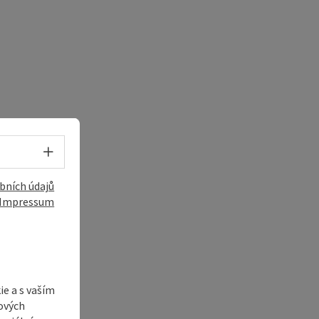
Volba jazyka - Otevřít menu
bních údajů
Impressum
e a s vaším
ových