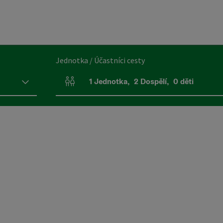
Jednotka / Účastníci cesty
1
Jednotka
,
2
Dospělí
,
0
děti
Počet jednotek a polí pro osoby