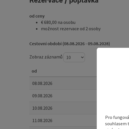
Rezervace / poptávka
od ceny
€ 680,00 na osobu
možnost rezervace od 2 osoby
Cestovní období (08.08.2026 - 09.08.2028)
Zobraz záznamů
od
08.08.2026
09.08.2026
10.08.2026
Pro fungová
11.08.2026
souhlasem t