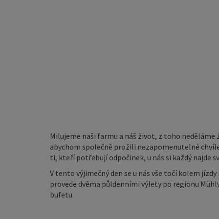
Milujeme naši farmu a náš život, z toho neděláme ž
abychom společně prožili nezapomenutelné chvíle. A
ti, kteří potřebují odpočinek, u nás si každý najde 
V tento výjimečný den se u nás vše točí kolem jízdy 
provede dvěma půldenními výlety po regionu Mühl
bufetu.