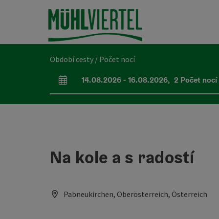
Accesskey
Accesskey
Accesskey
Obsah
Navigace
Začátek stránky
[0]
[1]
[2]
Období cesty / Počet nocí
14.08.2026
-
16.08.2026
,
2
Počet nocí
Pole příjezdu a odjezdu
Na kole a s radostí
Pabneukirchen, Oberösterreich, Österreich