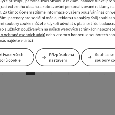
lýze přístupu, personalizaci obsahu a reklam, nabídce funkcí pro s
12.08.2026
graci externího obsahu a zobrazování personalizované reklamy na 
. Za tímto účelem sdílíme informace o vašem používání našich w
13.08.2026
šimi partnery pro sociální média, reklamu a analýzy. Svůj souhlas 
i soubory cookie můžete kdykoli odvolat s platností do budoucna
14.08.2026
 o službách používaných na našich webových stránkách naleznete
 o ochraně osobních údajů
nebo v tomto banneru o souborech coo
15.08.2026
nás najdete v tiráži.
16.08.2026
ktivace všech
Přizpůsobená
Souhlas se
17.08.2026
borů cookie
nastavení
soubory co
Předchozí
1
2
3
4
5
…
74
Další