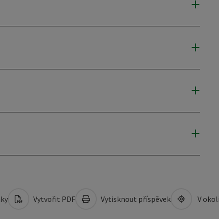
mky
Vytvořit PDF
Vytisknout příspěvek
V okol