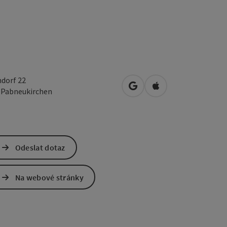
dorf 22
Otevřít v Mapách Google
Otevřít v Mapách A
2
Pabneukirchen
Odeslat dotaz
Na webové stránky