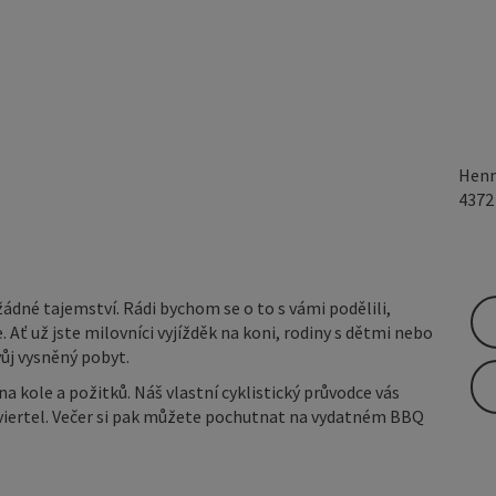
Henn
437
ádné tajemství. Rádi bychom se o to s vámi podělili,
ť už jste milovníci vyjížděk na koni, rodiny s dětmi nebo
svůj vysněný pobyt.
na kole a požitků. Náš vlastní cyklistický průvodce vás
viertel. Večer si pak můžete pochutnat na vydatném BBQ