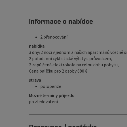
informace o nabídce
2 přenocování
nabídka
3 dny/2 noci v jednom z našich apartmánů včetně s
2 polodenní cyklistické výlety s průvodcem,
2 zapůjčená elektrokola na celou dobu pobytu,
Cena balíčku pro 2 osoby 680 €
strava
polopenze
Možné termíny příjezdu
po zledovatění