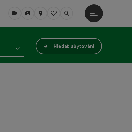
Otevřít hlavní men
Webové kamery
Časopis/Blog
Mapa
Zapamatované
Vyhledávání
Hledat ubytování