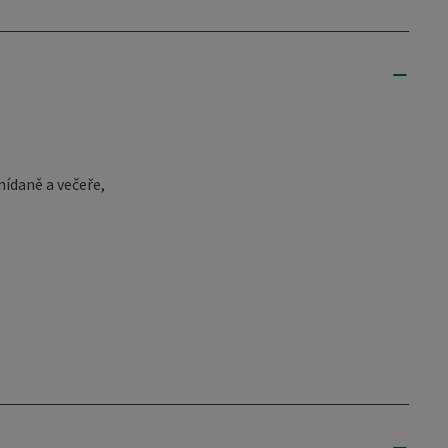
nídaně a večeře,