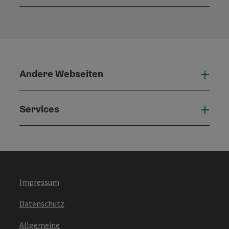
Konta
Andere Webseiten
Ande
Services
Serv
Impressum
Datenschutz
Allgemeine