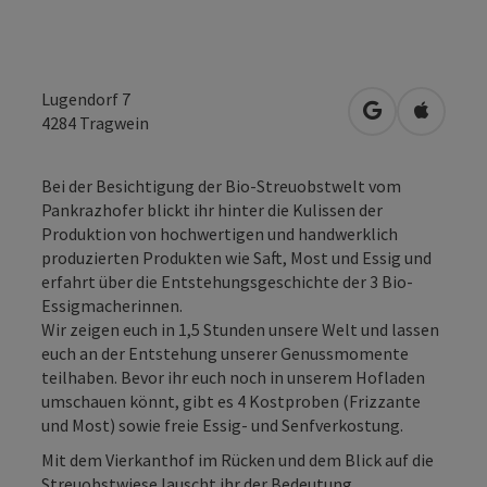
Lugendorf 7
in Google Map
in Apple
4284
Tragwein
Bei der Besichtigung der Bio-Streuobstwelt vom
Pankrazhofer blickt ihr hinter die Kulissen der
Produktion von hochwertigen und handwerklich
produzierten Produkten wie Saft, Most und Essig und
erfahrt über die Entstehungsgeschichte der 3 Bio-
Essigmacherinnen.
Wir zeigen euch in 1,5 Stunden unsere Welt und lassen
euch an der Entstehung unserer Genussmomente
teilhaben. Bevor ihr euch noch in unserem Hofladen
umschauen könnt, gibt es 4 Kostproben (Frizzante
und Most) sowie freie Essig- und Senfverkostung.
Mit dem Vierkanthof im Rücken und dem Blick auf die
Streuobstwiese lauscht ihr der Bedeutung