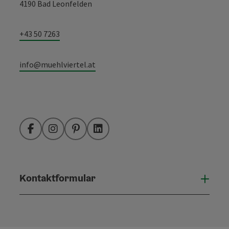
4190 Bad Leonfelden
+43 50 7263
info@muehlviertel.at
Facebook
Instagram
Pinterest
LinkedIn
Kontaktformular
Konta