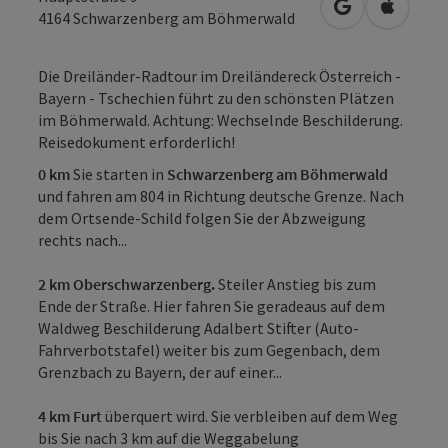
in Google Map
in Apple
4164
Schwarzenberg am Böhmerwald
Die Dreiländer-Radtour im Dreiländereck Österreich -
Bayern - Tschechien führt zu den schönsten Plätzen
im Böhmerwald. Achtung: Wechselnde Beschilderung.
Reisedokument erforderlich!
0 km
Sie starten in
Schwarzenberg am Böhmerwald
und fahren am 804 in Richtung deutsche Grenze. Nach
dem Ortsende-Schild folgen Sie der Abzweigung
rechts nach...
2 km Oberschwarzenberg.
Steiler Anstieg bis zum
Ende der Straße. Hier fahren Sie geradeaus auf dem
Waldweg Beschilderung Adalbert Stifter (Auto-
Fahrverbotstafel) weiter bis zum Gegenbach, dem
Grenzbach zu Bayern, der auf einer...
4 km Furt
überquert wird. Sie verbleiben auf dem Weg
bis Sie nach 3 km auf die Weggabelung