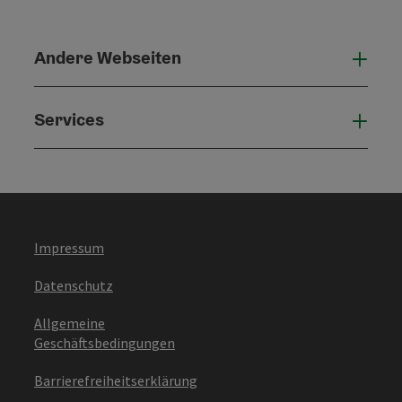
Andere Webseiten
Ande
Services
Serv
Impressum
Datenschutz
Allgemeine
Geschäftsbedingungen
Barrierefreiheitserklärung