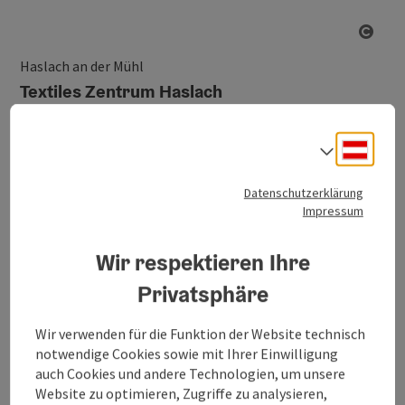
Copy
Haslach an der Mühl
Textiles Zentrum Haslach
Textiles Zentrum Haslach an der Mühl in der
Erlebnisregion Böhmerwald. 180 Jahre war die
Deuts
Sprach
Leinenweberei Vonwiller im Geschäft, ehe sie 1999 ihren
Betrieb einstellte. Das textile Erbe des Ortes wurde auch in
Datenschutzerklärung
den Jahren nach der Schließung hochgehalten und gelebt.
Impressum
Bester Beweis…
Wir respektieren Ihre
Privatsphäre
Wir verwenden für die Funktion der Website technisch
notwendige Cookies sowie mit Ihrer Einwilligung
auch Cookies und andere Technologien, um unsere
Website zu optimieren, Zugriffe zu analysieren,