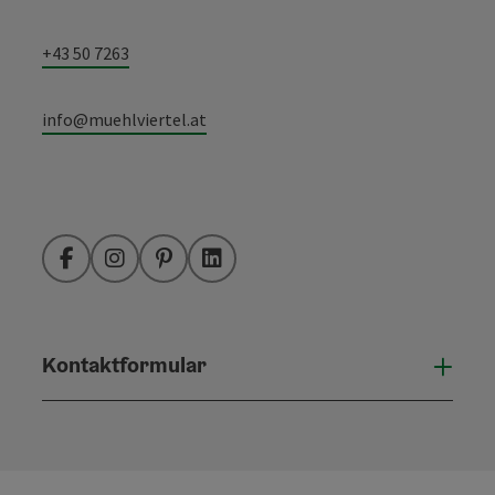
+43 50 7263
info@muehlviertel.at
Facebook
Instagram
Pinterest
LinkedIn
Kontaktformular
Konta