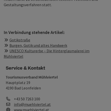
Gestaltungsverfahren statt.
In Verbindung stehende Artikel:
Gotikstraße
Burgen, Gotik und altes Handwerk
UNESCO Kulturerbe – Die Hinterglasmalerei im
Mühlviertel
Service & Kontakt
Tourismusverband Mühlviertel
Hauptplatz 19
4190 Bad Leonfelden
Telefon
+43 50 7263 100
E-Mail
info@muehlviertel.at
Web
www.muehlviertel.at