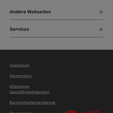
Andere Webseiten
Ande
Services
Serv
Impressum
Datenschutz
Allgemeine
Geschäftsbedingungen
Barrierefreiheitserklärung
Presseservice