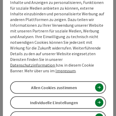
Inhalte und Anzeigen zu personalisieren, Funktionen
für soziale Medien anbieten zu können, externe
Inhalte einzubinden und personalisierte Werbung auf
anderen Plattformen zu zeigen. Dazu teilen wir
Informationen zu Ihrer Verwendung unserer Website
mit unseren Partnern für soziale Medien, Werbung
Copy
und Analysen. Ihre Einwilligung zu technisch nicht
Haslach an der Mühl
notwendigen Cookies können Sie jederzeit mit
Martin Fritz Manufaktur
Wirkung für die Zukunft widerrufen. Weiterführende
Details zu den auf unserer Website eingesetzten
Die Webfabrik in Haslach ist stark mit der Weberei-
Diensten finden Sie in unserer
Tradition des Mühlviertels verbunden. Rund um die
Datenschutzinformation
bzw. in diesem Cookie
Webfabrik: Webfabrik - Textilien nach MaßDie Webfabrik in
Banner. Mehr über uns im
Impressum
.
Haslach ist stark mit der Weberei- Tradition des oberen
Mühlviertels verbunden. Rund viierzig ArbeitnehmerInnen
fertigen…
Allen Cookies zustimmen
Individuelle Einstellungen