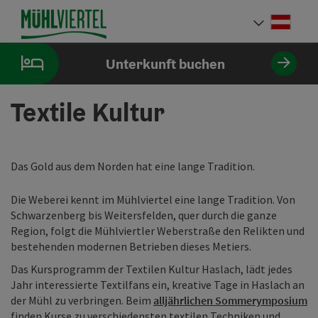
Accesskey
Accesskey
Accesskey
Accesskey
Accesskey
Accesskey
Accesskey
Accesskey
Zum Inhalt
Zur Navigation
Zum Seitenanfang
Zur Kontaktseite
Zur Suche
Zum Impressum
Zu den Hinweisen zur Bedienung der Website
Zur Startseite
[4]
[0]
[7]
[1]
[5]
[3]
[2]
[6]
Deut
Sprach
Unterkunft buchen
Textile Kultur
Das Gold aus dem Norden hat eine lange Tradition.
Die Weberei kennt im Mühlviertel eine lange Tradition. Von
Schwarzenberg bis Weitersfelden, quer durch die ganze
Region, folgt die Mühlviertler Weberstraße den Relikten und
bestehenden modernen Betrieben dieses Metiers.
Das Kursprogramm der Textilen Kultur Haslach, lädt jedes
Jahr interessierte Textilfans ein, kreative Tage in Haslach an
der Mühl zu verbringen. Beim
alljährlichen Sommerymposium
finden Kurse zu verschiedensten textilen Techniken und