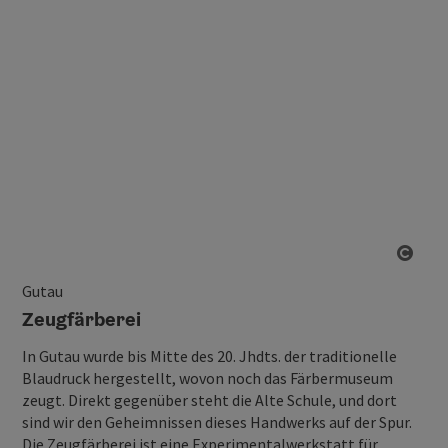
Copy
Gutau
Zeugfärberei
In Gutau wurde bis Mitte des 20. Jhdts. der traditionelle
Blaudruck hergestellt, wovon noch das Färbermuseum
zeugt. Direkt gegenüber steht die Alte Schule, und dort
sind wir den Geheimnissen dieses Handwerks auf der Spur.
Die Zeugfärberei ist eine Experimentalwerkstatt für