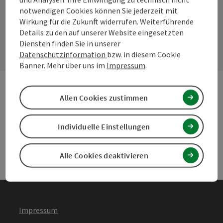
notwendigen Cookies können Sie jederzeit mit
Wirkung für die Zukunft widerrufen. Weiterführende
Kontaktformular
Details zu den auf unserer Website eingesetzten
Konta
Diensten finden Sie in unserer
Datenschutzinformation
bzw. in diesem Cookie
Banner. Mehr über uns im
Impressum
.
Allen Cookies zustimmen
Andere Webseiten
Ande
Individuelle Einstellungen
Services
Serv
Alle Cookies deaktivieren
Impressum