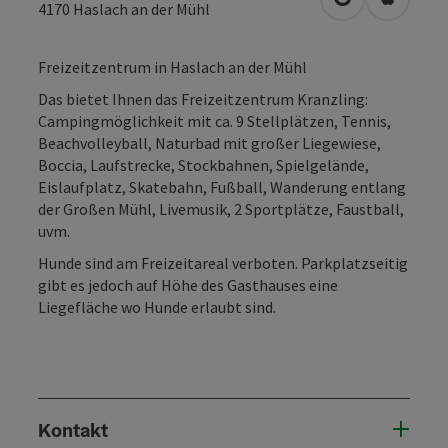
in Google Map
in Apple
4170
Haslach an der Mühl
Freizeitzentrum in Haslach an der Mühl
Das bietet Ihnen das Freizeitzentrum Kranzling:
Campingmöglichkeit mit ca. 9 Stellplätzen, Tennis,
Beachvolleyball, Naturbad mit großer Liegewiese,
Boccia, Laufstrecke, Stockbahnen, Spielgelände,
Eislaufplatz, Skatebahn, Fußball, Wanderung entlang
der Großen Mühl, Livemusik, 2 Sportplätze, Faustball,
uvm.
Hunde sind am Freizeitareal verboten. Parkplatzseitig
gibt es jedoch auf Höhe des Gasthauses eine
Liegefläche wo Hunde erlaubt sind.
Kontakt