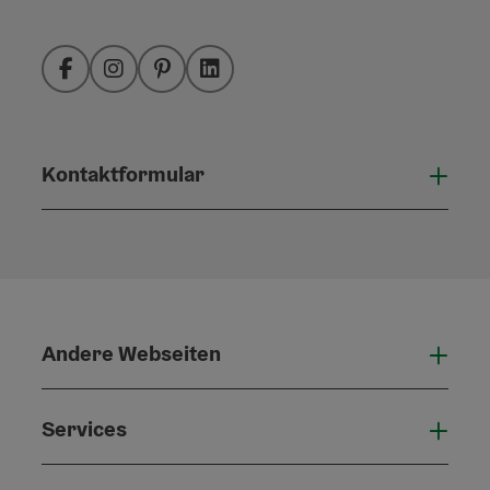
Facebook
Instagram
Pinterest
LinkedIn
Kontaktformular
Konta
Andere Webseiten
Ande
Services
Serv