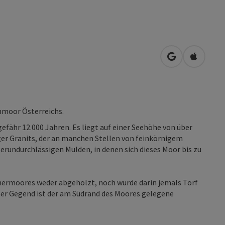
in Google Map
in Apple
hmoor Österreichs.
efähr 12.000 Jahren. Es liegt auf einer Seehöhe von über
er Granits, der an manchen Stellen von feinkörnigem
erundurchlässigen Mulden, in denen sich dieses Moor bis zu
ermoores weder abgeholzt, noch wurde darin jemals Torf
eser Gegend ist der am Südrand des Moores gelegene