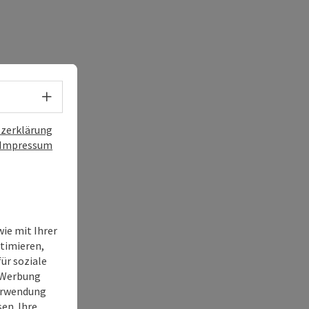
Sprachwahl - Menü öffnen
zerklärung
Impressum
ie mit Ihrer
timieren,
ür soziale
e Werbung
Verwendung
en. Ihre