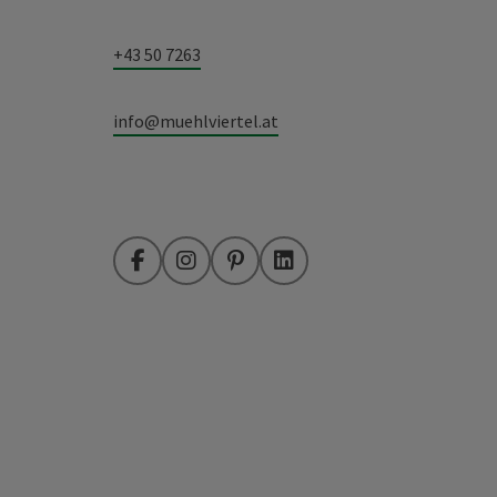
+43 50 7263
info@muehlviertel.at
Facebook
Instagram
Pinterest
LinkedIn