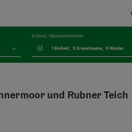
Einheit / Reiseteilnehmer
1
Einheit
,
2
Erwachsene
,
0
Kinder
Einheitenanzahl und Personenfelder
annermoor und Rubner Teich