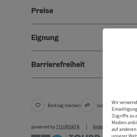
Preise
Eignung
Barrierefreiheit
Wir verwend
Beitrag merken
zum Merkzettel
Einwilligun
Zugriffe zu 
Medien anbi
powered by
TOURDATA
Änderung vorschlag
auf anderen
unserer Web