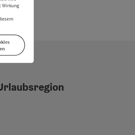
it Wirkung
 diesem
okies
en
 Urlaubsregion