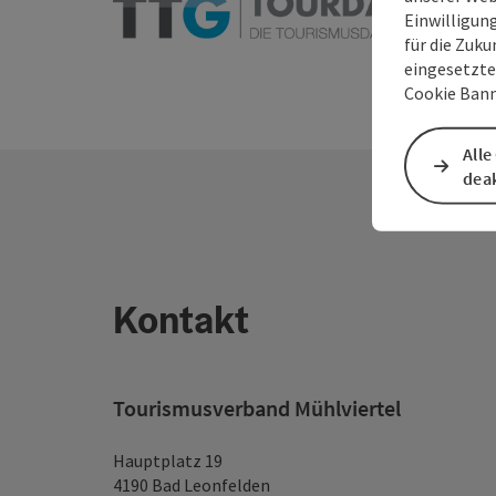
Einwilligun
für die Zuku
eingesetzte
Cookie Bann
Alle
deak
Kontakt
Tourismusverband Mühlviertel
Hauptplatz 19
4190 Bad Leonfelden