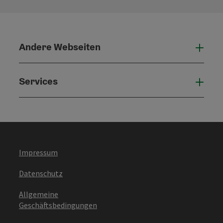
Andere Webseiten
Ande
Services
Serv
Impressum
Datenschutz
Allgemeine
Geschäftsbedingungen