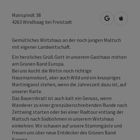
Mairspindt 38
in Google Map
in Apple
4263
Windhaag bei Freistadt
Gemütliches Wirtshaus an der noch jungen Maltsch
mit eigener Landwirtschaft.
Ein herzliches Grüß Gott in unserem Gasthaus mitten
am Grünen Band Europa.
Bei uns kocht die Wirtin noch richtige
Hausmannskost, aber auch Wild und ein knuspriges
Martinigansl stehen, wenn die Jahreszeit dazu ist, auf
unserer Karte.
Das Bauernbratl ist auch kalt ein Genuss, wenn
Wanderer zu einer grenzüberschreitenden Runde nach
Zettwing starten oder bei einer Radtour entlang der
Maltsch nach Südböhmen in unserem Wirtshaus
einkehren. Wir schauen auf unsere Stammgäste und
freuen uns über neue Entdecker des Grünen Band
Europa.