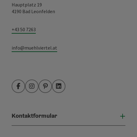
Hauptplatz 19
4190 Bad Leonfelden
+43 50 7263
info@muehlviertel.at
Facebook
Instagram
Pinterest
LinkedIn
Kontaktformular
Konta