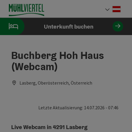
Accesskey
Accesskey
Accesskey
Accesskey
Accesskey
Accesskey
Accesskey
Accesskey
Zum Inhalt
Zur Navigation
Zum Seitenanfang
Zur Kontaktseite
Zur Suche
Zum Impressum
Zu den Hinweisen zur Bedienung der Website
Zur Startseite
[4]
[0]
[7]
[1]
[5]
[3]
[2]
[6]
Deut
Sprach
Unterkunft buchen
Buchberg Hoh Haus
(Webcam)
Lasberg, Oberösterreich, Österreich
Letzte Aktualisierung: 14.07.2026 - 07:46
Live Webcam in 4291 Lasberg