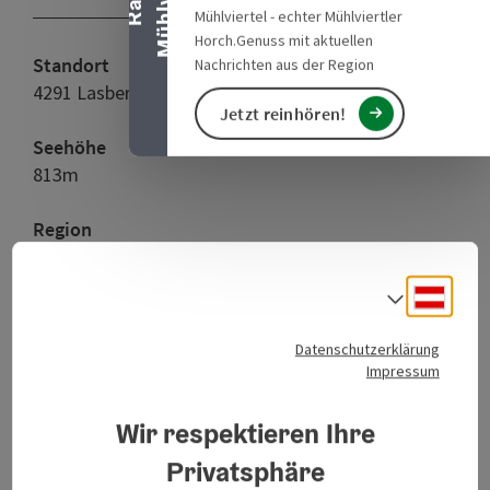
Mühlviertel - echter Mühlviertler
Horch.Genuss mit aktuellen
Standort
Nachrichten aus der Region
4291 Lasberg
Jetzt reinhören!
Seehöhe
813m
Region
Freistadt, Oberösterreich
Deuts
Sprach
Letzte Aktualisierung
14.07.2026 - 07:46
Datenschutzerklärung
Impressum
Copyright
Buchberg Hoh Haus,
ker.buchberg-hoh-
Wir respektieren Ihre
haus.at/webcam.jpg
Privatsphäre