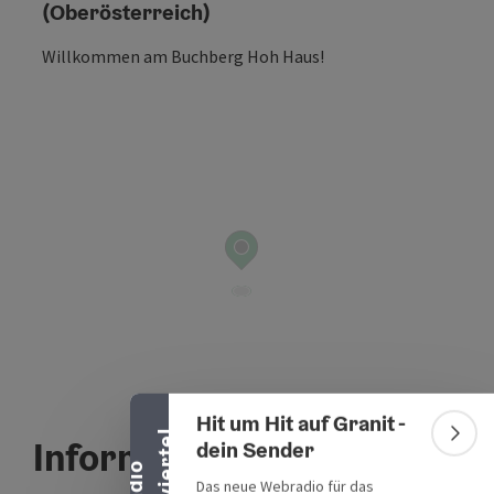
(Oberösterreich)
Willkommen am Buchberg Hoh Haus!
Banner einklappen
Hit um Hit auf Granit -
l
Informationen
Bann
dein Sender
R
a
d
i
o
M
ü
h
l
v
i
e
r
t
e
Das neue Webradio für das