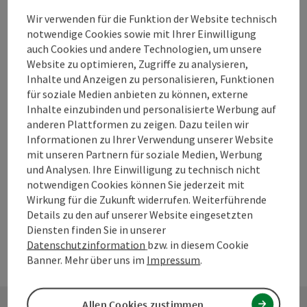
Wir verwenden für die Funktion der Website technisch
notwendige Cookies sowie mit Ihrer Einwilligung
Beitrag merken
Beitrag drucken
auch Cookies und andere Technologien, um unsere
Website zu optimieren, Zugriffe zu analysieren,
zum Merkzettel
Inhalte und Anzeigen zu personalisieren, Funktionen
In der Nähe
für soziale Medien anbieten zu können, externe
Inhalte einzubinden und personalisierte Werbung auf
PDF erstellen
anderen Plattformen zu zeigen. Dazu teilen wir
Informationen zu Ihrer Verwendung unserer Website
powered by
TOURDATA
Änderung vorschlagen
mit unseren Partnern für soziale Medien, Werbung
und Analysen. Ihre Einwilligung zu technisch nicht
notwendigen Cookies können Sie jederzeit mit
Wirkung für die Zukunft widerrufen. Weiterführende
Details zu den auf unserer Website eingesetzten
Diensten finden Sie in unserer
Datenschutzinformation
bzw. in diesem Cookie
Banner. Mehr über uns im
Impressum
.
Allen Cookies zustimmen