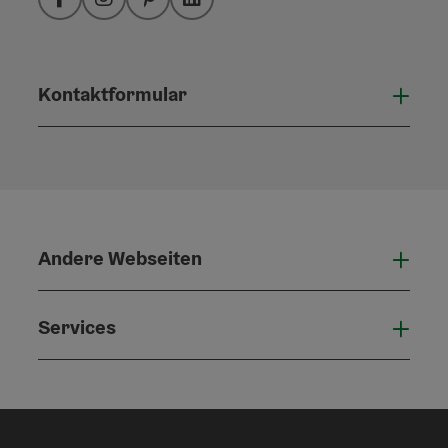
Facebook
Instagram
Pinterest
LinkedIn
Kontaktformular
Konta
Andere Webseiten
Ande
Services
Serv