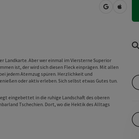
in Google Map
in Apple
der Landkarte. Aber wer einmal im Viersterne Superior
en ist, der wird sich diesen Fleck einprägen. Mit allen
bei jedem Atemzug spüren. Herzlichkeit und
enießen oder aktiv erleben. Sich selbst etwas Gutes tun.
iegt eingebettet in die ruhige Landschaft des oberen
hbarland Tschechien. Dort, wo die Hektik des Alltags