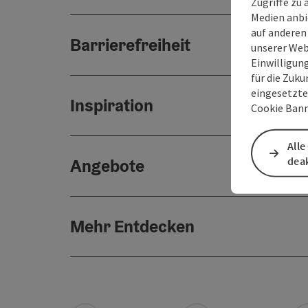
Zugriffe zu 
Medien anbi
auf anderen
Barrierefreiheit
unserer Web
Einwilligun
für die Zuku
eingesetzte
Inspiration
Cookie Bann
Alle
deak
Angebote
Mehr Entdecken