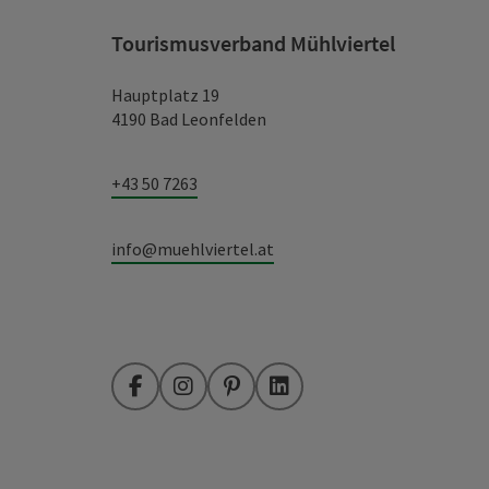
Tourismusverband Mühlviertel
Hauptplatz 19
4190 Bad Leonfelden
+43 50 7263
info@muehlviertel.at
Facebook
Instagram
Pinterest
LinkedIn