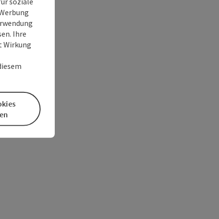
ür soziale
e Werbung
Verwendung
en. Ihre
it Wirkung
 diesem
okies
en