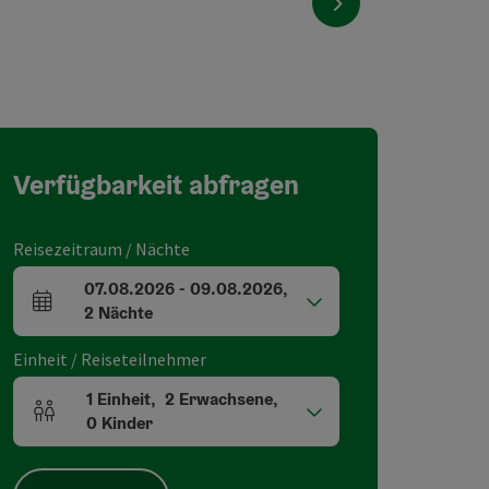
nächstes Element
Verfügbarkeit abfragen
Reisezeitraum / Nächte
07.08.2026
-
09.08.2026
,
An- und Abreisefelder
2
Nächte
Einheit / Reiseteilnehmer
1
Einheit
,
2
Erwachsene
,
Einheitenanzahl und Personenfelder
0
Kinder