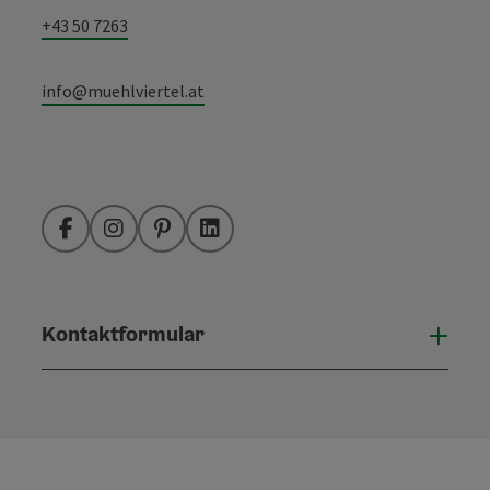
+43 50 7263
info@muehlviertel.at
Facebook
Instagram
Pinterest
LinkedIn
Kontaktformular
Konta