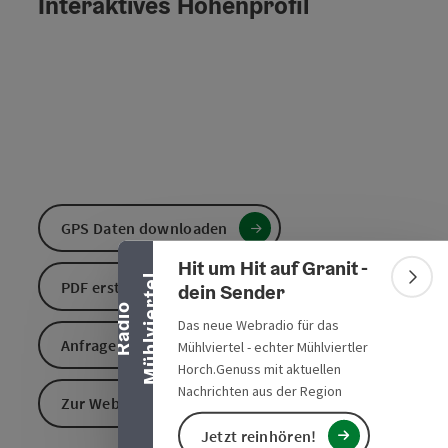
Interaktives Höhenprofil
Banner einklappen
GPS Daten downloaden
Hit um Hit auf Granit -
l
Bann
PDF erstellen
dein Sender
R
a
d
i
o
M
ü
h
l
v
i
e
r
t
e
Das neue Webradio für das
Anfrage senden
Mühlviertel - echter Mühlviertler
Horch.Genuss mit aktuellen
Nachrichten aus der Region
Zur Website
Jetzt reinhören!