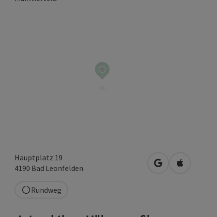
Copyrigh
Hauptplatz 19
in Google Maps 
in Apple M
4190
Bad Leonfelden
Rundweg